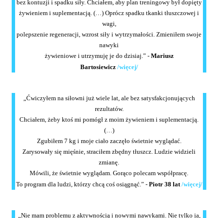
bez kontuzji i spadku siły. Chciałem, aby plan treningowy był dopięty
żywieniem i suplementacją. (…) Oprócz spadku tkanki tłuszczowej i
wagi,
polepszenie regeneracji, wzrost siły i wytrzymałości. Zmieniłem swoje
nawyki
żywieniowe i utrzymuję je do dzisiaj.” -
Mariusz
Bartosiewicz
/więcej/
„Ćwiczyłem na siłowni już wiele lat, ale bez satysfakcjonujących
rezultatów.
Chciałem, żeby ktoś mi pomógł z moim żywieniem i suplementacją.
(…)
Zgubiłem 7 kg i moje ciało zaczęło świetnie wyglądać.
Zarysowały się mięśnie, straciłem zbędny tłuszcz. Ludzie widzieli
zmianę.
Mówili, że świetnie wyglądam. Gorąco polecam współpracę.
To program dla ludzi, którzy chcą coś osiągnąć.” -
Piotr 38 lat
/więcej/
„Nie mam problemu z aktywnością i nowymi nawykami. Nie tylko ja,