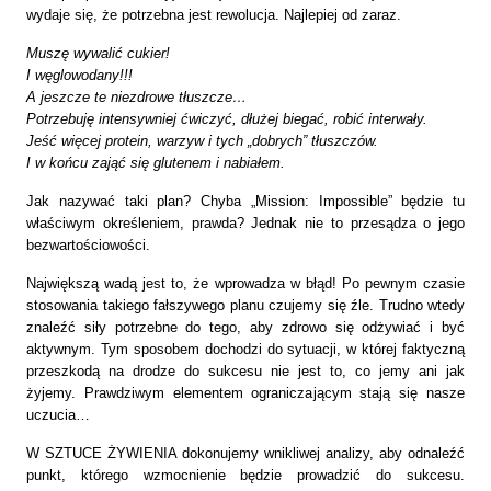
wydaje się, że potrzebna jest rewolucja. Najlepiej od zaraz.
Muszę wywalić cukier!
I węglowodany!!!
A jeszcze te niezdrowe tłuszcze…
Potrzebuję intensywniej ćwiczyć, dłużej biegać, robić interwały.
Jeść więcej protein, warzyw i tych „dobrych” tłuszczów.
I w końcu zająć się glutenem i nabiałem.
Jak nazywać taki plan? Chyba „Mission: Impossible” będzie tu
właściwym określeniem, prawda? Jednak nie to przesądza o jego
bezwartościowości.
Największą wadą jest to, że wprowadza w błąd! Po pewnym czasie
stosowania takiego fałszywego planu czujemy się źle. Trudno wtedy
znaleźć siły potrzebne do tego, aby zdrowo się odżywiać i być
aktywnym. Tym sposobem dochodzi do sytuacji, w której faktyczną
przeszkodą na drodze do sukcesu nie jest to, co jemy ani jak
żyjemy. Prawdziwym elementem ograniczającym stają się nasze
uczucia…
W SZTUCE ŻYWIENIA dokonujemy wnikliwej analizy, aby odnaleźć
punkt, którego wzmocnienie będzie prowadzić do sukcesu.