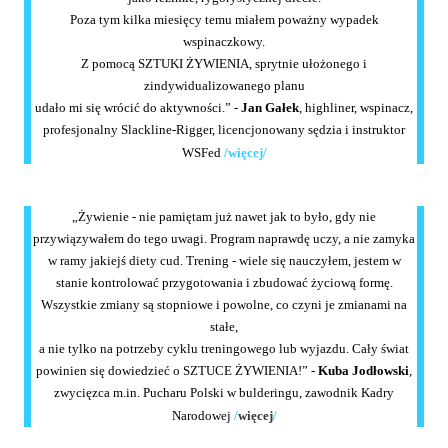
Poza tym kilka miesięcy temu miałem poważny wypadek
wspinaczkowy.
Z pomocą SZTUKI ŻYWIENIA, sprytnie ułożonego i
zindywidualizowanego planu
udało mi się wrócić do aktywności.” -
Jan Gałek
, highliner, wspinacz,
profesjonalny Slackline-Rigger, licencjonowany sędzia i instruktor
WSFed
/
więcej
/
„Żywienie - nie pamiętam już nawet jak to było, gdy nie
przywiązywałem do tego uwagi. Program naprawdę uczy, a nie zamyka
w ramy jakiejś diety cud. Trening - wiele się nauczyłem, jestem w
stanie kontrolować przygotowania i zbudować życiową formę.
Wszystkie zmiany są stopniowe i powolne, co czyni je zmianami na
stałe,
a nie tylko na potrzeby cyklu treningowego lub wyjazdu. Cały świat
powinien się dowiedzieć o SZTUCE ŻYWIENIA!” -
Kuba Jodłowski
,
zwycięzca m.in. Pucharu Polski w bulderingu, zawodnik Kadry
Narodowej
/
więcej
/