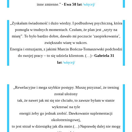
inne zmienne.” -
Ewa 58 lat
/więcej/
„Zyskałam świadomość i dużo wiedzy. I podbudowę psychiczną, która
pomogła w trudnych momentach. Czułam, że plan jest „szyty na
miarę”. To było bardzo dobre, dawało mi poczucie ‘zaopiekowania’,
zwiększało wiarę w sukces.
Energia i entuzjazm, z jakimi Marcin Bończa-Tomaszewski podchodzi
do swojej pracy – to się udziela klientom. (…) -
Gabriela 31
lat
/więcej/
„Rewelacyjne i mega szybkie postępy. Muszę przyznać, że trening
został ułożony
tak, że nawet jak mi się nie chciało, to zawsze byłam w stanie
wykrzesać na tyle
energii żeby go jednak zrobić. Dawkowanie suplementacji
okołotreningowej,
to jest strzał w dziesiątkę jak dla mnie.(…) Naprawdę dalej nie mogę