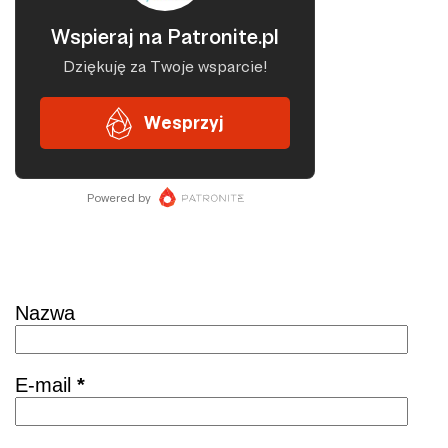
r
z
e
Skontaktuj się
Nazwa
E-mail
*