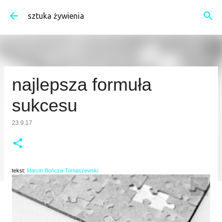
Przejdź do głównej zawartości
sztuka żywienia
najlepsza formuła
sukcesu
23.9.17
tekst:
Marcin Bończa-Tomaszewski