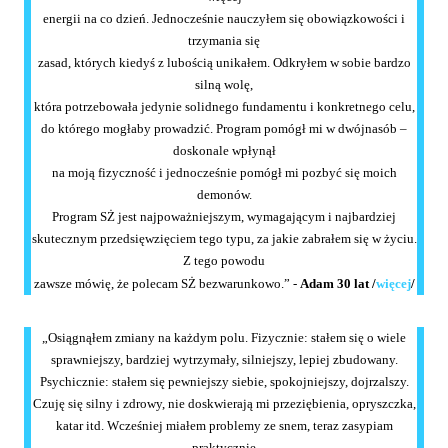
energii na co dzień. Jednocześnie nauczyłem się obowiązkowości i
trzymania się
zasad, których kiedyś z lubością unikałem. Odkryłem w sobie bardzo
silną wolę,
która potrzebowała jedynie solidnego fundamentu i konkretnego celu,
do którego mogłaby prowadzić. Program pomógł mi w dwójnasób –
doskonale wpłynął
na moją fizyczność i jednocześnie pomógł mi pozbyć się moich
demonów.
Program SŻ jest najpoważniejszym, wymagającym i najbardziej
skutecznym przedsięwzięciem tego typu, za jakie zabrałem się w życiu.
Z tego powodu
zawsze mówię, że polecam SŻ bezwarunkowo.” -
Adam 30 lat
/
więcej
/
„Osiągnąłem zmiany na każdym polu. Fizycznie: stałem się o wiele
sprawniejszy, bardziej wytrzymały, silniejszy, lepiej zbudowany.
Psychicznie: stałem się pewniejszy siebie, spokojniejszy, dojrzalszy.
Czuję się silny i zdrowy, nie doskwierają mi przeziębienia, opryszczka,
katar itd. Wcześniej miałem problemy ze snem, teraz zasypiam
praktycznie