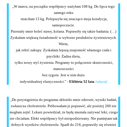
„W marcu, na początku współpracy ważyłam 108 kg. Do lipca tego
samego roku
straciłam 13 kg. Polepszyła się znacząco moja kondycja,
samopoczucie.
Przestały mnie boleć stawy, kolana. Poprawiły się także badania. (…)
Zyskałam większą świadomość w wyborze produktów żywieniowych.
Wiem,
jak robić zakupy. Zyskałam lepszą znajomość własnego ciała i
psychiki. Żadna dieta,
tylko nowy styl żywienia. Programy to połączenie skuteczności,
stanowczości
bez rygoru. Jest w nim dużo
indywidualnej elastyczności.” -
Elżbieta 52 lata
/więcej/
„Do przystąpienia do programu skłoniło mnie zdrowie, wyniki badań,
zwłaszcza cholesterolu. Próbowałam je poprawić, ale poniżej 260 nie
mogłam zejść. Lekarz powiedział, że będę musiała zażywać leki, czego
nie chciałam. Efekt współpracy był niespodziewany. Nie pamiętam tak
dobrych wyników cholesterolu. Spadł do 216, poprawiły się również