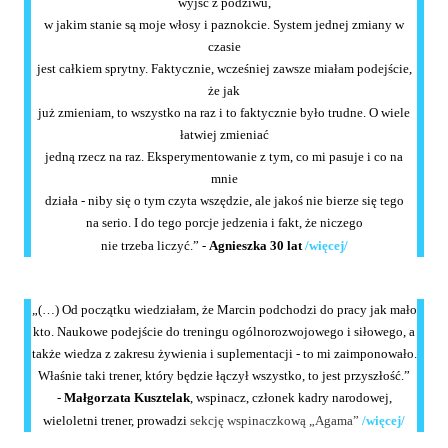
wyjść z podziwu,
w jakim stanie są moje włosy i paznokcie. System jednej zmiany w
czasie
jest całkiem sprytny. Faktycznie, wcześniej zawsze miałam podejście,
że jak
już zmieniam, to wszystko na raz i to faktycznie było trudne. O wiele
łatwiej zmieniać
jedną rzecz na raz. Eksperymentowanie z tym, co mi pasuje i co na
mnie
działa - niby się o tym czyta wszędzie, ale jakoś nie bierze się tego
na serio. I do tego porcje jedzenia i fakt, że niczego
nie trzeba liczyć.” -
Agnieszka 30 lat
/więcej/
„(…) Od początku wiedziałam, że Marcin podchodzi do pracy jak mało
kto. Naukowe podejście do treningu ogólnorozwojowego i siłowego, a
także wiedza z zakresu żywienia i suplementacji - to mi zaimponowało.
Właśnie taki trener, który będzie łączył wszystko, to jest przyszłość.”
-
Małgorzata Kusztelak
, wspinacz, członek kadry narodowej,
wieloletni trener, prowadzi
sekcję wspinaczkową „Agama”
/więcej/