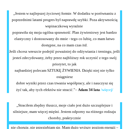
„Jestem w najlepszej życiowej formie. W dodatku w porównaniu z
poprzednimi latami progres był naprawdę szybki. Poza aktywnością
wspinaczkową wyraźnie
poprawiła się moja ogólna sprawność. Plan żywieniowy jest bardzo
elastyczny i dostosowany do mnie - tego co lubię, co mam łatwo
dostępne, na co mam czas itd.
Jeśli chcesz wreszcie podejść poważniej do odżywiania i treningu, jeśli
jesteś zdecydowany, żeby przez najbliższy rok uczynić z tego swój
priorytet, to jak
najbardziej polecam SZTUKĘ ŻYWIENIA. Dzięki niej nie tylko
osiągniesz
dobre wyniki przez czas trwania współpracy, ale i nauczysz się
żyć tak, aby tych efektów nie stracić.”–
Adam 34 lata
/więcej/
„Straciłem zbędny tłuszcz, moje ciało jest dużo szczuplejsze i
silniejsze, mam więcej mięśni. Jestem odporny na różnego rodzaju
choroby, praktycznie
nie choruję, nie przeziębiam się. Mam dużo wyższy poziom energii –