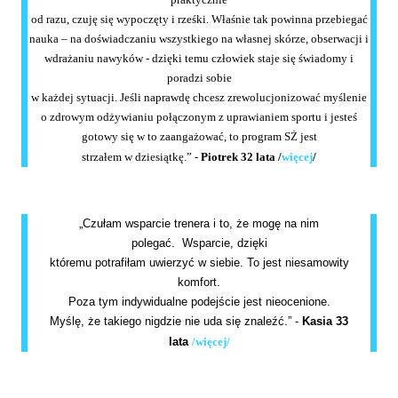
od razu, czuję się wypoczęty i rześki. Właśnie tak powinna przebiegać
nauka – na doświadczaniu wszystkiego na własnej skórze, obserwacji i
wdrażaniu nawyków - dzięki temu człowiek staje się świadomy i
poradzi sobie
w każdej sytuacji. Jeśli naprawdę chcesz zrewolucjonizować myślenie
o zdrowym odżywianiu połączonym z uprawianiem sportu i jesteś
gotowy się w to zaangażować, to program SŻ jest
strzałem w dziesiątkę.” -
Piotrek 32 lata
/
więcej
/
„Czułam wsparcie trenera i to, że mogę na nim
polegać. Wsparcie, dzięki
któremu potrafiłam uwierzyć w siebie. To jest niesamowity
komfort.
Poza tym indywidualne podejście jest nieocenione.
Myślę, że takiego nigdzie nie uda się znaleźć.” -
Kasia 33
lata
/więcej/