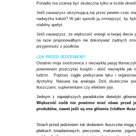
Ponadto ma szansę być skuteczna tylko w ściśle określ
Jeśli zauważysz utrzymującą się przez pewien czas sta
nadwyżka kalorii? W jaki sposób ją zmniejszyć, by był
stabilny apetyt.
Jeśli zauważysz, że większość energii w twojej diecie p
na razie proponowałbym nie dokonywać żadnych zmian
przyjemność z posiłków.
LĘK PRZED JEDZENIEM?
Ostatnio moja siostrzenica z niezwykłą pasją tłumaczyła
powinienem przeczytać książki - dość niezwykłe jak n
ludźmi.
Poprzez ciągłe podsycanie lęku i organizow
dystrykty. Nasuwa się analogia. Dziś skutecznie p
tłuszczami, suplementami czy efektem jojo.
Jednym z największych paradoksów dietetyki główneg
Większość osób nie powinno mieć obaw przed 
produktów, nawet jeśli są one głównie źródłem tłusz
Strach przed jedzeniem lub dodaniem tłuszczów mogą m
płatkach śniadaniowych, pieczywie, makaronie, jogurta