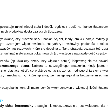
pozostaje mniej więcej stała i dopóki będziesz tracić na tkance tłuszczow
 innych produktów dostarczających tłuszczów.
yskiwane) czy tłustsze sery i nabiał. Są dni, kiedy jem 3-4 porcje. Wtedy 
nnym razem jem więcej awokado, tłustych ryb i wołowiny, produktów z koko
 kwasów tłuszczowych, które się dopełniają. Taka strategia pozwala też zas
, uniknąć nietolerancji pokarmowych (co występuje naprawdę dość często).
szczów (np. dwa czy cztery razy większe porcje). Naprawdę nie ma powo
skutecznego planu
.
Nabiera to szczególnego znaczenia, kiedy jesteś
nej elastyczności”, co praktyce oznacza, że jeśli jednego dnia zjemy więc
czy mechanizmy, które sprawią, że następnego dnia będziemy mieć mni
w odzyskaniu kontroli może pomóc wkomponowanie większej ilości tłusz
J?
uły układ hormonalny
strategia niskotłuszczowa nie jest wskazana dla k