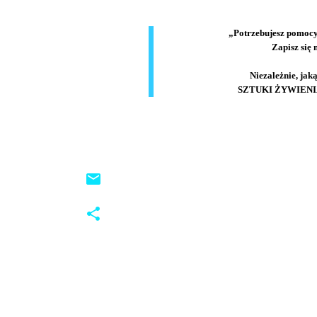
„Potrzebujesz pomocy
Zapisz się
Niezależnie, jak
SZTUKI ŻYWIENIA 
K