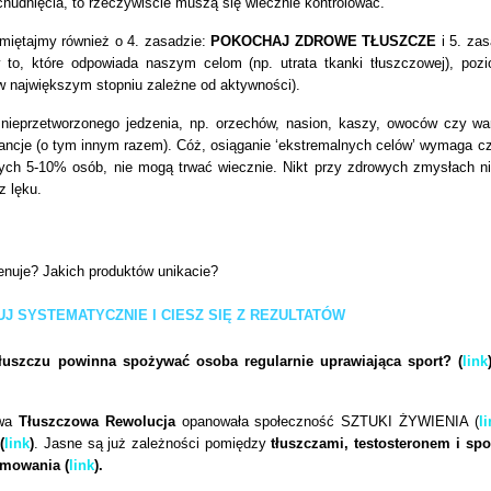
schudnięcia, to rzeczywiście muszą się wiecznie kontrolować.
iętajmy również o 4. zasadzie:
POKOCHAJ ZDROWE TŁUSZCZE
i 5. zas
 to, które odpowiada naszym celom (np. utrata tkanki tłuszczowej), poz
 w największym stopniu zależne od aktywności).
 nieprzetworzonego jedzenia, np. orzechów, nasion, kaszy, owoców czy w
lerancje (o tym innym razem). Cóż, osiąganie ‘ekstremalnych celów’ wymaga 
a tych 5-10% osób, nie mogą trwać wiecznie. Nikt przy zdrowych zmysłach ni
z lęku.
renuje? Jakich produktów unikacie?
J SYSTEMATYCZNIE I CIESZ SIĘ Z REZULTATÓW
 tłuszczu powinna spożywać osoba regularnie uprawiająca sport?
(
link
iwa
Tłuszczowa Rewolucja
opanowała społeczność
SZTUKI ŻYWIENIA (
l
(
link
)
. Jasne są już zależności pomiędzy
tłuszczami, testosteronem i sp
mowania
(
link
).