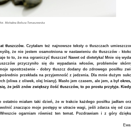
fot. Michalina Bończa-Tomaszewska
mat tłuszczów.
Czytałam też najnowsze teksty o tłuszczach umieszczo
 myślę, że nie jestem osamotniona w nastawieniu do tłuszczów - ktok
taje to to, że ma ograniczyć tłuszcze! Nawet od dietetyka! Mnie się wyda
uszczów przyczyniło się do wypadania włosów, problemów skórn
 moje spostrzeżenie - dobry tłuszcz dodany do zdrowego posiłku zwi
ezpośrednio przekłada na przyjemność z jedzenia. Dla mnie dużym suk
ch (oliwa z oliwek, olej lniany). Masło jem czasem, ale jem, a był
okres
ę, że jeśli znów zwiększy ilość tłuszczów, to po prostu przytyje. Kiedy
e ostatnio miałam taki dzień, że w trakcie każdego posiłku jadłam or
olnić znacząco moje postępy w utracie wagi, jeśli zdarza się od cza
 Wreszcie ogarniam również ten temat. Pozdrawiam i z góry dzięku
Ewa 