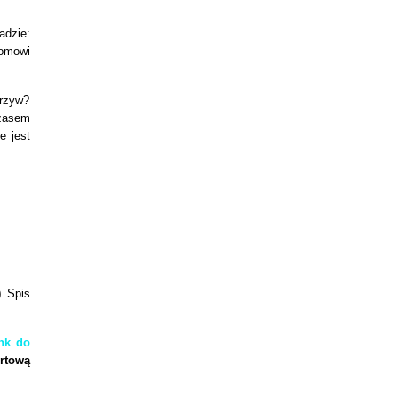
adzie:
iomowi
arzyw?
czasem
e jest
)
Spis
ink do
ortową