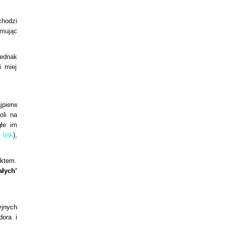
chodzi
ymując
Jednak
i miej
jpierw
oli na
głe im
-
link
),
uktem.
ałych’
yjnych
dora i