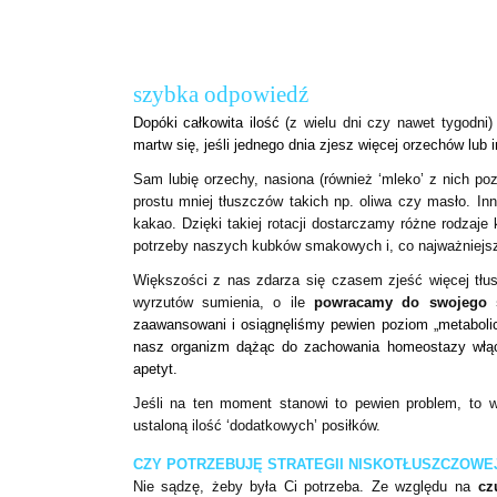
szybka odpowiedź
Dopóki całkowita ilość
(z wielu dni czy nawet tygodni) 
martw się, jeśli jednego dnia zjesz więcej orzechów lub
Sam lubię orzechy, nasiona (również ‘mleko’ z nich poz
prostu mniej tłuszczów takich np. oliwa czy masło. I
kakao. Dzięki takiej rotacji dostarczamy różne rodzaje
potrzeby naszych kubków smakowych i, co najważniejsze
Większości z nas zdarza się czasem zjeść więcej tłu
wyrzutów sumienia, o ile
powracamy do swojego 
zaawansowani i osiągnęliśmy pewien poziom „metabolicz
nasz organizm dążąc do zachowania homeostazy włą
apetyt.
Jeśli na ten moment stanowi to pewien problem, to 
ustaloną ilość ‘dodatkowych’ posiłków.
CZY POTRZEBUJĘ STRATEGII NISKOTŁUSZCZOWE
Nie sądzę, żeby była Ci potrzeba. Ze względu na
cz