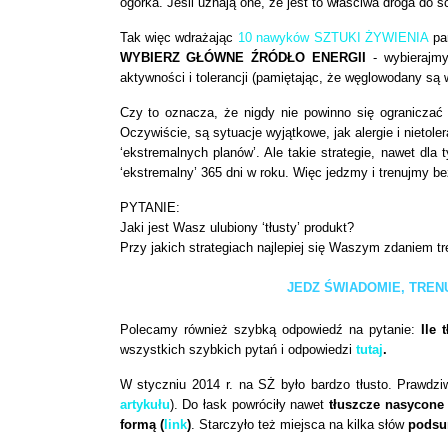
ogórka. Jeśli uznają one, że jest to właściwa droga do 
Tak więc wdrażając
10 nawyków SZTUKI ŻYWIENIA
pam
WYBIERZ GŁÓWNE ŹRÓDŁO ENERGII
- wybierajmy
aktywności i tolerancji (pamiętając, że węglowodany są
Czy to oznacza, że nigdy nie powinno się ograniczać
Oczywiście, są sytuacje wyjątkowe, jak alergie i nieto
‘ekstremalnych planów’. Ale takie strategie, nawet dl
‘ekstremalny’ 365 dni w roku. Więc jedzmy i trenujmy be
PYTANIE:
Jaki jest Wasz ulubiony ‘tłusty’ produkt?
Przy jakich strategiach najlepiej się Waszym zdaniem t
JEDZ ŚWIADOMIE, TRENU
Polecamy również szybką odpowiedź na pytanie:
Ile
wszystkich szybkich pytań i odpowiedzi
tutaj
.
W styczniu 2014 r. na SŻ było bardzo tłusto. Prawdz
artykułu
). Do łask powróciły nawet
tłuszcze nasycone
formą
(
link
)
. Starczyło też miejsca na kilka słów
podsu