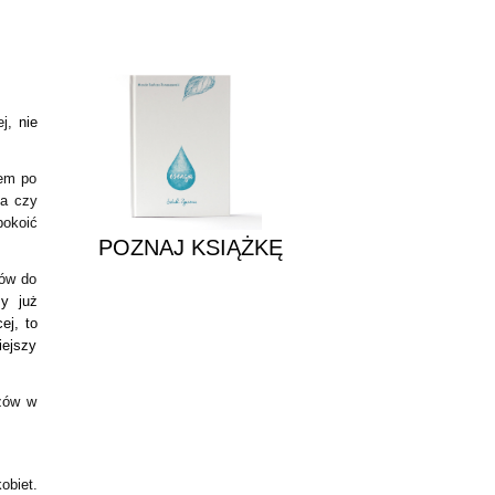
POZNAJ KSIĄŻKĘ
ej,
nie
jem po
sa czy
pokoić
POZNAJ KSIĄŻKĘ
dów do
my już
ej, to
ejszy
czów w
obiet.