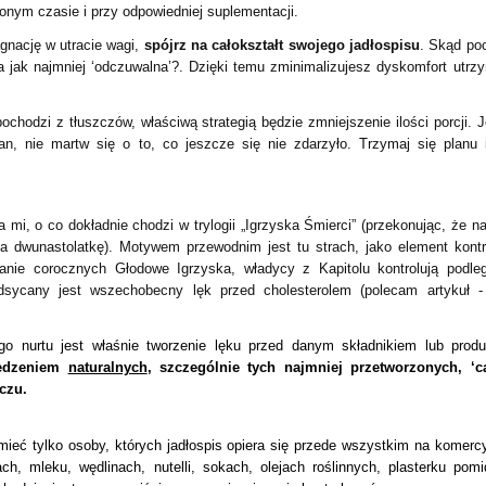
onym czasie i przy odpowiedniej suplementacji.
gnację w utracie wagi,
spójrz na całokształt swojego jadłospisu
. Skąd po
a jak najmniej ‘odczuwalna’?. Dzięki temu zminimalizujesz dyskomfort utrz
ochodzi z tłuszczów, właściwą strategią będzie zmniejszenie ilości porcji. 
, nie martw się o to, co jeszcze się nie zdarzyło. Trzymaj się planu 
 mi, o co dokładnie chodzi w trylogii „Igrzyska Śmierci” (przekonując, że na
a dwunastolatkę). Motywem przewodnim jest tu strach, jako element kontr
anie corocznych Głodowe Igrzyska, władycy z Kapitolu kontrolują podle
odsycany jest wszechobecny lęk przed cholesterolem (polecam artykuł 
o nurtu jest właśnie tworzenie lęku przed danym składnikiem lub prod
jedzeniem
naturalnych
, szczególnie tych najmniej przetworzonych, ‘c
czu.
ieć tylko osoby, których jadłospis opiera się przede wszystkim na komerc
ch, mleku, wędlinach, nutelli, sokach, olejach roślinnych, plasterku pomi