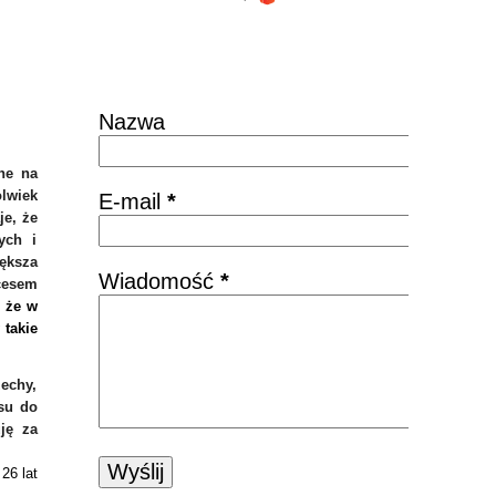
Skontaktuj się
Nazwa
ne na
olwiek
E-mail
*
je, że
ych i
ększa
Wiadomość
*
cesem
, że w
 takie
zechy,
su do
ję za
26 lat