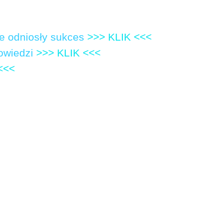
re odniosły sukces
>>> KLIK <<<
powiedzi
>>> KLIK <<<
<<<