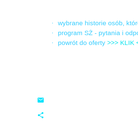
·
wybrane historie osób, któ
·
program SŻ - pytania i od
·
powrót do oferty
>>> KLIK 