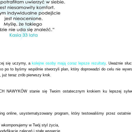
cej się uczymy, a
kolejne osoby mają coraz lepsze rezultaty
. Uważnie słu
o po to byśmy wspólnie stworzyli plan, który doprowadzi do celu nie wywr
, już teraz zrób pierwszy krok.
AWYKÓW stanie się Twoim ostatecznym krokiem ku lepszej sylwe
ng online, usystematyzowany program, który testowaliśmy przez ostatnie 
ie wkomponujemy w Twój styl życia,
odyfikacje zaleceń i stałe wsparcie,