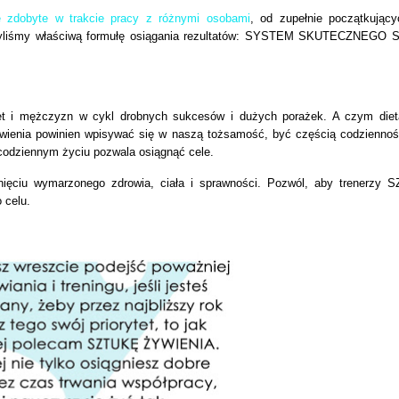
e zdobyte w trakcie pracy z różnymi osobami
, od zupełnie początkując
orzyliśmy właściwą formułę osiągania rezultatów: SYSTEM SKUTECZNEGO
et i mężczyzn w cykl drobnych sukcesów i dużych porażek. A czym diet
ywienia powinien wpisywać się w naszą tożsamość, być częścią codziennoś
codziennym życiu pozwala osiągnąć cele.
ciu wymarzonego zdrowia, ciała i sprawności. Pozwól, aby trenerzy S
 celu.