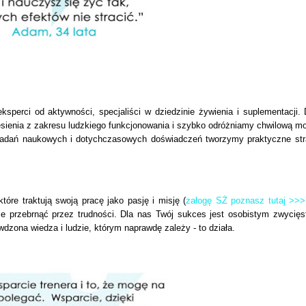
perci od aktywności, specjaliści w dziedzinie żywienia i suplementacji. 
iesienia z zakresu ludzkiego funkcjonowania i szybko odróżniamy chwilową m
badań naukowych i dotychczasowych doświadczeń tworzymy praktyczne str
óre traktują swoją pracę jako pasję i misję
(
załogę SŻ poznasz tutaj >>
e przebrnąć przez trudności. Dla nas Twój sukces jest osobistym zwycię
wdzona wiedza i ludzie, którym naprawdę zależy - to działa.