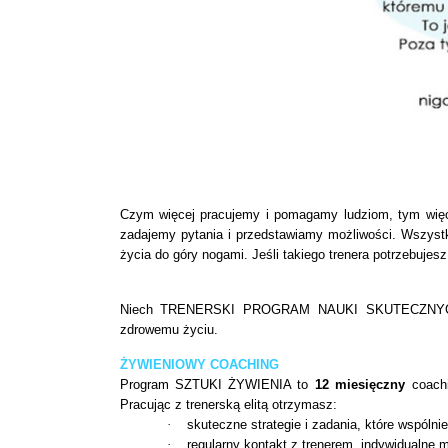
Czym więcej pracujemy i pomagamy ludziom, tym wię
zadajemy pytania i przedstawiamy możliwości. Wszystk
życia do góry nogami. Jeśli takiego trenera potrzebujesz
Niech TRENERSKI PROGRAM NAUKI SKUTECZNYCH N
zdrowemu życiu.
ŻYWIENIOWY COACHING
Program SZTUKI ŻYWIENIA to
12 miesięczny
coachi
Pracując z trenerską elitą otrzymasz:
·
skuteczne strategie i zadania, które wspóln
·
regularny kontakt z trenerem, indywidualne m