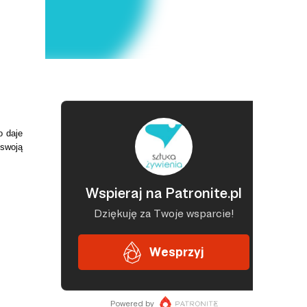
o daje
 swoją