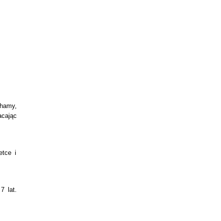
chamy,
acając
tce i
7 lat.