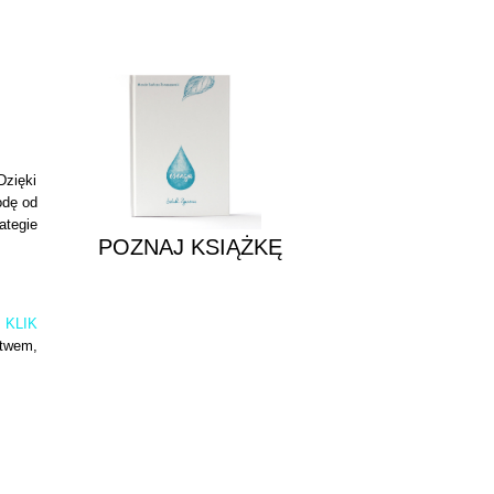
POZNAJ KSIĄŻKĘ
Dzięki
odę od
ategie
POZNAJ KSIĄŻKĘ
> KLIK
stwem,