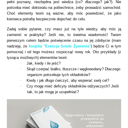
pełni poznany, niezbędna jest wiedza (co? dlaczego? jak?). Nie
potrzeba mieć doktoratu na politechnice, żeby prowadzić samochód.
Choć elementy teorii są ważne, aby móc powiedzieć, że jako
kierowca potrafię bezpiecznie dojechać do celu.
Zadaj sobie pytanie, czy masz już na tyle wiedzy, aby móc ją
zamienić w praktykę? Jeśli nie, to świetna wiadomość! Twoim
pierwszym celem będzie poświęcenie czasu na jej zdobycie (mam
nadzieję, że
książka "Esencja Sztuki Żywienia"
)
będzie Ci w tym
pomocna) i od tego możesz rozpocząć nowy rok. Oto przykłady (z
tysiąca możliwych) elementów teorii:
·
Jak, kiedy i ile jeść?
·
Skąd czerpać białko, tłuszcze i węglowodany? Dlaczego
organizm potrzebuje tych składników?
·
Kiedy i jak długo ćwiczyć, aby wspierać swój cel?
·
Czy mogę mieć deficyty składników odżywczych? Jeśli
tak, to jak mogę je uzupełniać?