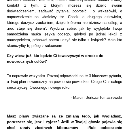
kontakt z tymi, z którymi możesz się dzielić swoim
doświadczeniem, zadawać pytania, poprosić o wskazówki, o
naprowadzenie na właściwy tor. Chodzi o drugiego człowieka,
którego darzysz zaufaniem,
dzięki któremu nie idziesz na oślep, a
„noc staje się dniem”. Wyobraź sobie, jak by wyglądała Twoja
samodzielna nauka języka obcego, gdybyś po jednej lekcji z
nauczycielem, próbował potem uczyć się tylko z książek? Mało kto
skończyłby tę próbę z sukcesem.
Czy wiesz już, kto będzie Ci towarzyszyć w drodze do
noworocznych celów?
To naprawdę wszystko. Poznaj odpowiedzi na te 3 kluczowe pytania,
a Twój plan noworoczny na pewno się powiedzie! Czego Ci z całego
serca życzę. Owocnego nowego roku!
- Marcin Bończa-Tomaszewski
Masz plany związane są ze zmianą tego, jak wyglądasz,
poruszasz się, jesz i żyjesz? Jeśli w Twojej głowie pojawia się
chęć utraty zbędnych kilogramów i/lub polepszenie