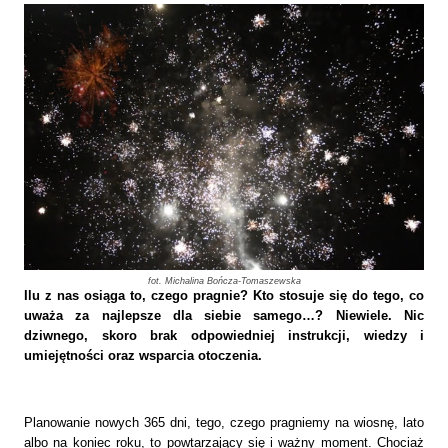
fot. Michalina Bończa-Tomaszewska
Ilu z nas osiąga to, czego pragnie? Kto stosuje się do tego, co
uważa za najlepsze dla siebie samego…? Niewiele. Nic
dziwnego, skoro brak odpowiedniej instrukcji, wiedzy i
umiejętności oraz wsparcia otoczenia.
Planowanie nowych 365 dni, tego, czego pragniemy na wiosnę, lato
albo na koniec roku, to powtarzający się i ważny moment. Chociaż