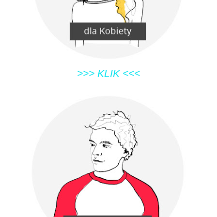
>>> KLIK <<<