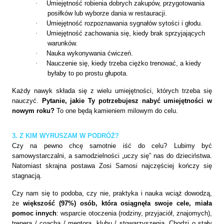
·
Umiejętność robienia dobrych zakupów, przygotowania
posiłków lub wyborze dania w restauracji.
·
Umiejętność rozpoznawania sygnałów sytości i głodu.
·
Umiejętność zachowania się, kiedy brak sprzyjających
warunków.
·
Nauka wykonywania ćwiczeń.
·
Nauczenie się, kiedy trzeba ciężko trenować, a kiedy
byłaby to po prostu głupota.
Każdy nawyk składa się z wielu umiejętności, których trzeba się
nauczyć.
Pytanie, jakie Ty potrzebujesz nabyć umiejętności w
nowym roku?
To one będą kamieniem milowym do celu.
3. Z KIM WYRUSZAM W PODRÓŻ?
Czy na pewno chcę samotnie iść do celu? Lubimy być
samowystarczalni, a samodzielności „uczy się” nas do dzieciństwa.
Natomiast skrajna postawa Zosi Samosi najczęściej kończy się
stagnacją.
Czy nam się to podoba, czy nie, praktyka i nauka wciąż dowodzą,
że
większość (97%) osób, która osiągnęła swoje cele, miała
pomoc innych
: wsparcie otoczenia (rodziny, przyjaciół, znajomych),
trenera / coacha / mentora, klubu / stowarzyszenia. Chodzi o stały