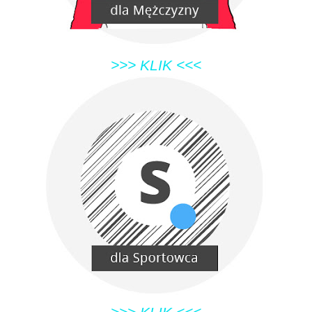
>>> KLIK <<<