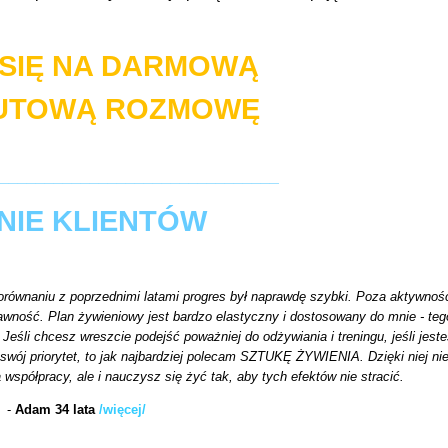
SIĘ NA DARMOWĄ
NUTOWĄ ROZMOWĘ
_______________________________
NIE KLIENTÓW
orównaniu z poprzednimi latami progres był naprawdę szybki. Poza aktywnoś
awność. Plan żywieniowy jest bardzo elastyczny i dostosowany do mnie - teg
eśli chcesz wreszcie podejść poważniej do odżywiania i treningu, jeśli jest
swój priorytet, to jak najbardziej polecam SZTUKĘ ŻYWIENIA. Dzięki niej nie
 współpracy, ale i nauczysz się żyć tak, aby tych efektów nie stracić.
-
Adam 34 lata
/więcej/