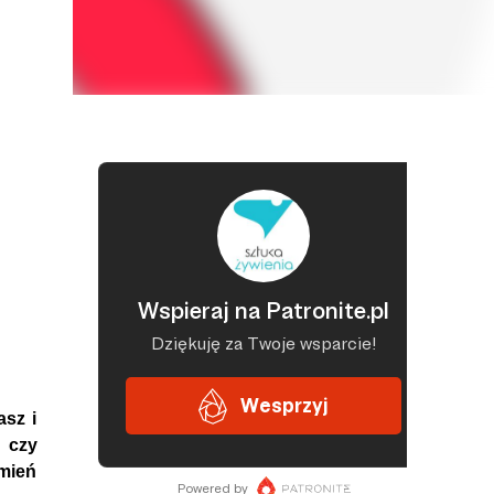
asz i
 czy
amień