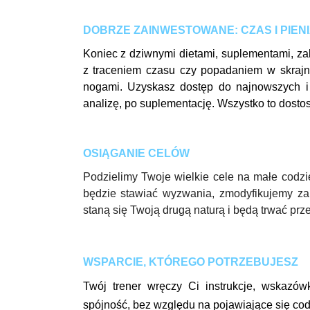
DOBRZE ZAINWESTOWANE: CZAS I PIEN
Koniec z dziwnymi dietami, suplementami, za
z traceniem czasu czy popadaniem w skraj
nogami. Uzyskasz dostęp do najnowszych i
analizę, po suplementację. Wszystko to dosto
OSIĄGANIE CELÓW
Podzielimy Twoje wielkie cele na małe codzie
będzie stawiać wyzwania, zmodyfikujemy zal
staną się Twoją drugą naturą i będą trwać prze
WSPARCIE, KTÓREGO POTRZEBUJESZ
Twój trener wręczy Ci instrukcje, wskaz
spójność, bez względu na pojawiające się co