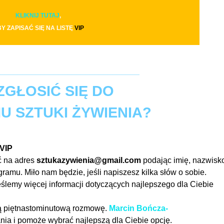
KLIKNIJ TUTAJ
,
Y ZAPISAĆ SIĘ NA LISTĘ
VIP
_______________________________
ZGŁOSIĆ SIĘ DO
 SZTUKI ŻYWIENIA?
 VIP
ć na adres
sztukazywienia@gmail.com
podając imię, nazwisko
ramu. Miło nam będzie, jeśli napiszesz kilka słów o sobie.
ślemy więcej informacji dotyczących najlepszego dla Ciebie
ą piętnastominutową rozmowę.
Marcin Bończa-
nia i pomoże wybrać najlepszą dla Ciebie opcję.