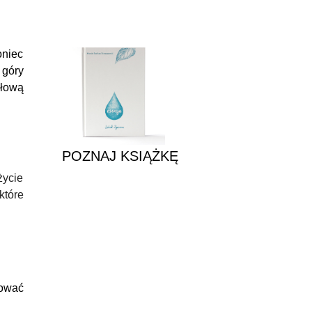
POZNAJ KSIĄŻKĘ
oniec
 góry
ółową
POZNAJ KSIĄŻKĘ
życie
które
hować