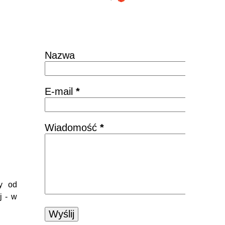
Skontaktuj się
Nazwa
E-mail
*
Wiadomość
*
my od
j - w