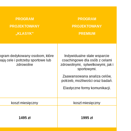
PROGRAM
PROGRAM
PROJEKTOWANY
PROJEKTOWANY
„KLASYK”
PREMIUM
ogram dedykowany osobom, które
Indywidualne stałe wsparcie
ają cele i potrzeby sportowe lub
coachingowe dla osób z celami
zdrowotne
zdrowotnymi, sylwetkowymi, jak i
sportowymi.
Zaawansowana analiza celów,
potrzeb, możliwości oraz badań.
Elastyczne formy komunikacji.
koszt miesięczny
koszt miesięczny
1495 zł
1995 zł