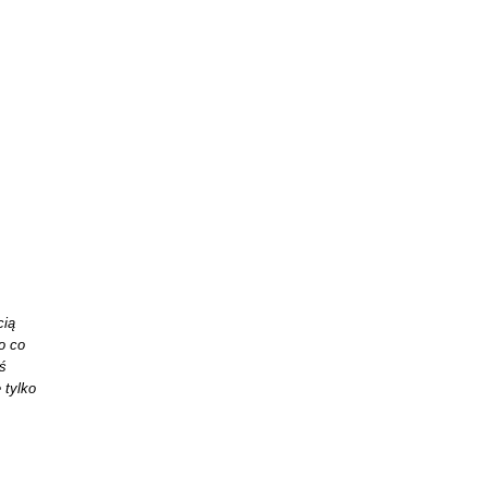
cią
o co
eś
 tylko