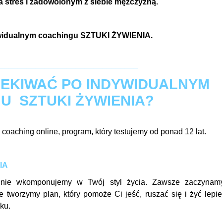
a stres i zadowolonym z siebie mężczyzną.
ywidualnym coachingu SZTUKI ŻYWIENIA.
_______________________________
EKIWAĆ PO INDYWIDUALNYM
U SZTUKI ŻYWIENIA?
aching online, program, który testujemy od ponad 12 lat.
IA
pólnie wkomponujemy w Twój styl życia. Zawsze zaczyna
 tworzymy plan, który pomoże Ci jeść, ruszać się i żyć lepie
ku.