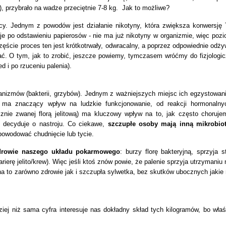
), przybrało na wadze przeciętnie 7-8 kg. Jak to możliwe?
y. Jednym z powodów jest działanie nikotyny, która zwiększa konwersję
je po odstawieniu papierosów - nie ma już nikotyny w organizmie, więc poz
ęście proces ten jest krótkotrwały, odwracalny, a poprzez odpowiednie odży
ać
. O tym, jak to zrobić, jeszcze powiemy, tymczasem wróćmy do fizjologi
 i po rzuceniu palenia).
anizmów (bakterii, grzybów). Jednym z ważniejszych miejsc ich egzystowani
 ma znaczący wpływ na ludzkie funkcjonowanie, od reakcji hormonaln
znie zwanej florą jelitową) ma kluczowy wpływ na to, jak często chorujem
w decyduje o nastroju. Co ciekawe,
s
zczupłe osoby mają inną mikrobiot
powodować chudnięcie lub tycie.
zdrowie naszego układu pokarmowego
: burzy florę bakteryjną, sprzyja 
rierę jelito/krew). Więc jeśli ktoś znów powie, że palenie sprzyja utrzymaniu n
jna to zarówno zdrowie jak i szczupła sylwetka, bez skutków ubocznych jakie 
ej niż sama cyfra interesuje nas dokładny skład tych kilogramów, bo właś