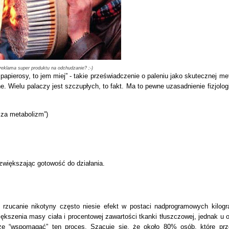
eklama super produktu na odchudzanie? ;-)
 papierosy, to jem miej” - takie przeświadczenie o paleniu jako skutecznej me
. Wielu palaczy jest szczupłych, to fakt. Ma to pewne uzasadnienie fizjolog
sza metabolizm”)
zwiększając gotowość do działania.
a rzucanie nikotyny często niesie efekt w postaci nadprogramowych kilog
kszenia masy ciała i procentowej zawartości tkanki tłuszczowej, jednak u 
że “wspomagać” ten proces. Szacuje się, że około 80% osób, które prz