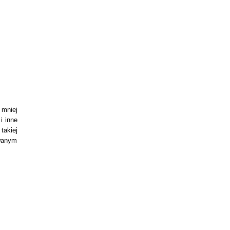
 mniej
i inne
takiej
owanym