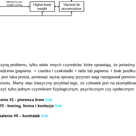
zyną problemu, tylko wiele innych czynników, które sprawiają, że jesteśmy
 jedzenie
(papieros + ciastko / czekoladki + latte lub papieros + brak posiłku 
 jest taka prosta, ponieważ wyżej opisany przyrost wagi następował pomimo 
bniżeniu. Mamy więc klasyczny przykład tego, że człowiek jest na skomplik
czyć tylko jednym czynnikiem fizjologicznym, psychicznym czy społecznym.
lenie #1 - pierwsza krew
link
#3 - trening, forma i kontuzje
link
palenie #4 – kontratak
link