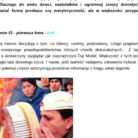
aczego do wielu dzieci, nastolatków i ogromnej rzeszy dorosłyc
żać formę przekazu czy merytoryczność, ale w większości przyp
enie #1 - pierwsza krew -
link
nej mierze decydują o tym, co lubimy, cenimy, podziwiamy, czego pragni
mniejszego prawdopodobieństwa różnych chorób dietozależnych... Z t
a dziewczyny wyglądać jak zwyciężczyni Top Model. Większość z tych pr
gie lata dorosłego życia. I nawet, jeśli wartość nadajemy zdrowemu trybowi 
palenia) często wstrzymują przeróżne informacje z kręgu urban legends.