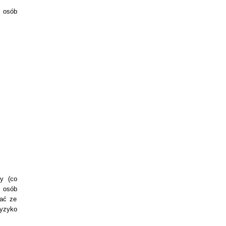
i osób
zy (co
U osób
kać ze
ryzyko