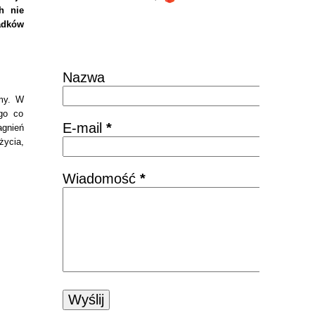
h nie
adków
Skontaktuj się
Nazwa
emy. W
ego co
E-mail
*
agnień
życia,
Wiadomość
*