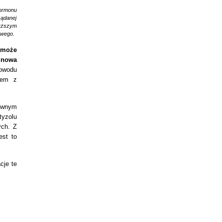
hormonu
żądanej
wyższym
owego.
 może
linowa
powodu
lem z
zewnym
tyzolu
ych. Z
est to
cje te