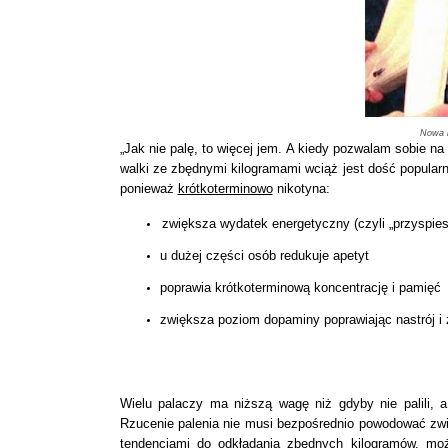
Nowa r
„Jak nie palę, to więcej jem. A kiedy pozwalam sobie na
walki ze zbędnymi kilogramami wciąż jest dość popularne
ponieważ
krótkoterminowo
nikotyna:
zwiększa wydatek energetyczny (czyli „przyspie
u dużej części osób redukuje apetyt
poprawia krótkoterminową koncentrację i pamięć
zwiększa poziom dopaminy poprawiając nastrój i 
Wielu palaczy ma niższą wagę niż gdyby nie palili, 
Rzucenie palenia nie musi bezpośrednio powodować zwię
tendencjami do odkładania zbędnych kilogramów, mo