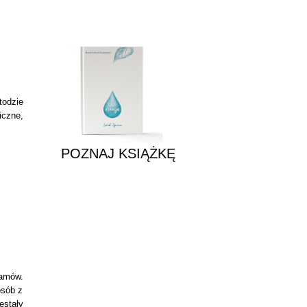
POZNAJ KSIĄŻKĘ
todzie
iczne,
POZNAJ KSIĄŻKĘ
ramów.
osób z
estały