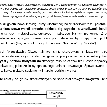
ci reagowania komórek mięśniowych, tłuszczowych i wątrobowych na działanie ważnego 
y. Rolą insuliny jest obniżanie podwyższonego poziomu glukozy we krwi do wartości po
zczowej. Im mniejsza ilość insuliny jest potrzebna i im krócej będzie w organizmie na 
sulinowa sprzyja budowaniu czystej masy mięśniowej oraz ułatwia spalanie tłuszczu zapas
rą długoterminową metodę utraty kilogramów, bo w rzeczywistości
palenie
a tłuszczowa wokół brzucha odkłada się szybciej, a wrażliwość insu
o o syndrom metaboliczny, cukrzycę i miażdżycę. Na tym nie koniec. Z 
niu palenie nie sprzyja) nawet szczupłe palące osoby mogą mieć prob
okolic talii (tak, szczupłe osoby też miewają “brzuszki” czy “boczki”)
ch “brzuszkach”. Obwód talii jest silnie skorelowany z tłuszczem tr
w środkowej części ciała następuje proporcjonalnie do koncentracji kor
yższy poziom kortyzolu
(mierzonego rano na czczo) niż u osób niepaląc
sekwencją pobudzenia sympatycznego układu nerwowego. Spowodowane j
y, kawa, niektóre suplementy i napoje, codzienny stres.
nie należy do grupy skorelowanych ze sobą niezdrowych nawyków
- rela