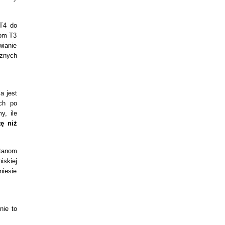
 T4 do
iom T3
wianie
cznych
a jest
ych po
y, ile
ę niż
stanom
iskiej
niesie
nie to