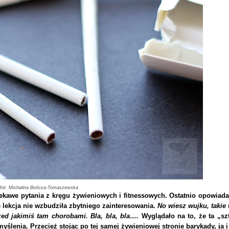
fot. Michalina Bończa-Tomaszewska
iekawe pytania z kręgu żywieniowych i fitnessowych. Ostatnio opowiada
że lekcja nie wzbudziła zbytniego zainteresowania.
No wiesz wujku, taki
zed jakimiś tam chorobami. Bla, bla, bla….
Wyglądało na to, że ta „sz
yślenia. Przecież stojąc po tej samej żywieniowej stronie barykady, ja 