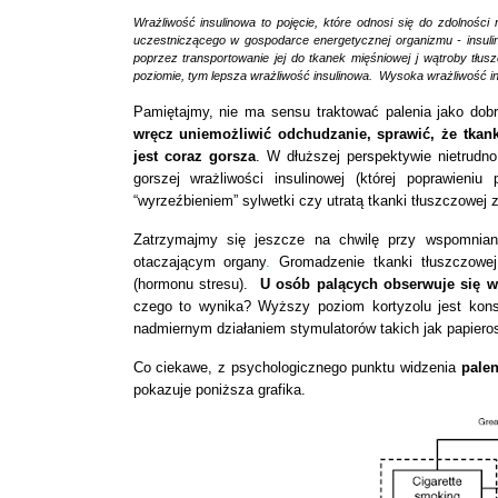
Wrażliwość insulinowa to pojęcie, które odnosi się do zdolnoś
uczestniczącego w gospodarce energetycznej organizmu - insulin
poprzez transportowanie jej do tkanek mięśniowej j wątroby tłus
poziomie, tym lepsza wrażliwość insulinowa. Wysoka wrażliwość in
Pamiętajmy, nie ma sensu traktować palenia jako dob
wręcz uniemożliwić odchudzanie, sprawić, że tkank
jest coraz gorsza
. W dłuższej
perspektywie nietrudn
gorszej wrażliwości insulinowej (której poprawie
“wyrzeźbieniem” sylwetki czy utratą tkanki tłuszczowej z 
Zatrzymajmy się jeszcze na chwilę przy wspomniany
otaczającym organy
.
Gromadzenie tkanki tłuszczowej 
(hormonu stresu).
U osób palących obserwuje się w
czego to wynika? Wyższy poziom kortyzolu jest kon
nadmiernym działaniem stymulatorów takich jak papieros
Co ciekawe, z psychologicznego punktu widzenia
pale
pokazuje poniższa grafika.