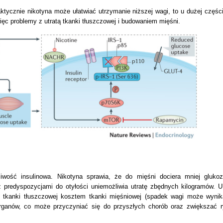
raktycznie nikotyna może ułatwiać utrzymanie
niższej wagi, to u dużej częśc
więc problemy z utratą tkanki tłuszczowej i budowaniem mięśni.
iwość insulinowa. Nikotyna sprawia, że do mięśni dociera mniej gluko
predyspozycjami do otyłości uniemożliwia utratę zbędnych kilogramów. 
ć tkanki tłuszczowej kosztem tkanki mięśniowej (spadek wagi może wyni
ganów, co może przyczyniać się do przyszłych chorób oraz zwiększać 