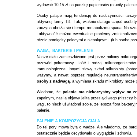
wydawać 10-15 zł na paczkę papierosów (rzuciły palenie
Osoby palące mają tendencję do nadczynności tarczyc
aktywnej formy T3. Tak, właśnie dlatego część osób ty
zaczyna obniża się i tempo metabolizmu spada. Na szcz
i aktywność można ewentualne problemy zminimalizow
różnic pomiędzy palącymi a niepalącymi (lub osobą przed
WAGA, BAKTERIE I PALENIE
Nasze ciało zamieszkiwane jest przez miliony mikroorg
przewód pokarmowy. Ilość i rodzaj mikroorganizmów
immunologiczne.
Innymi słowy skład mikrobioty (potoc
ważymy, a nawet poprzez regulację neurotransmiteró
osoby z nadwagą
, a wymiana składu mikrobioty może 
Wiadomo, że
palenie ma niekorzystny wpływ na 
zapalnym, nasila objawy jelita przesiąkliwego
(niszczy ba
wagi, to niech uświadomi sobie, że lepsza flora baktery
palenie.
PALENIE A KOMPOZYCJA CIAŁA
Do tej pory mowa była o wadze. Ale wiadomo, że bardzi
ostatecznie będzie decydowało o wyglądzie i zdrowiu.