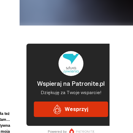
ła też
e tam…
tywna
i moja