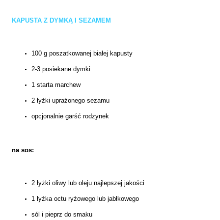
KAPUSTA Z DYMKĄ I SEZAMEM
100 g poszatkowanej białej kapusty
2-3 posiekane dymki
1 starta marchew
2 łyżki uprażonego sezamu
opcjonalnie garść rodzynek
na sos:
2 łyżki oliwy lub oleju najlepszej jakości
1 łyżka octu ryżowego lub jabłkowego
sól i pieprz do smaku