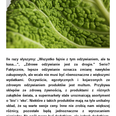
Ile razy słyszymy: „Wszystko fajnie z tym odżywianiem, ale ta
kasa…”, „Zdrowe odżywianie jest za drogie.” Serio?
Faktycznie, lepsze odżywianie oznacza zmianę nawyków
zakupowych, ale wcale nie musi być równoznaczne z większymi
wydatkami. Oczywiście, egzotycznych i kojarzonych ze
zdrowym odżywianiem produktów jest multum. Przybywa
sklepów ze zdrową żywnością, z produktami z
różnych
zakątków świata, a supermarkety stale urozmaicają asortyment
o ‘bio’ i ‘eko’. Niektóre z takich produktów mają na tyle unikalny
skład, że są warte swoje ceny. Inne nie zrobią nam większej
różnicy, pozostałe będą jednoznaczne z wyrzucaniem