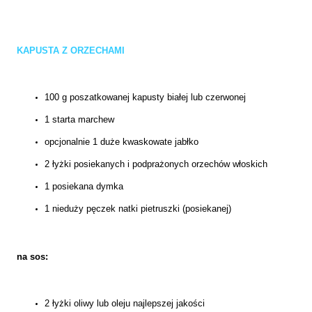
KAPUSTA Z ORZECHAMI
100 g poszatkowanej kapusty białej lub czerwonej
1 starta marchew
opcjonalnie 1 duże kwaskowate jabłko
2 łyżki posiekanych i podprażonych orzechów włoskich
1 posiekana dymka
1 nieduży pęczek natki pietruszki (posiekanej)
na sos:
2 łyżki oliwy lub oleju najlepszej jakości