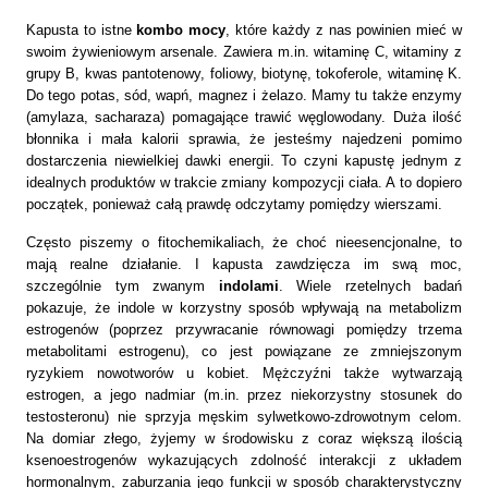
Kapusta to istne
kombo mocy
, które każdy z nas powinien mieć w
swoim żywieniowym arsenale. Zawiera m.in. witaminę C, witaminy z
grupy B, kwas pantotenowy, foliowy, biotynę, tokoferole, witaminę K
.
Do tego potas, sód, wapń, magnez i żelazo. Mamy tu także enzymy
(amylaza, sacharaza) pomagające trawić węglowodany. Duża ilość
błonnika i mała kalorii sprawia, że jesteśmy najedzeni pomimo
dostarczenia niewielkiej dawki energii. To czyni kapustę jednym z
idealnych produktów w trakcie zmiany kompozycji ciała. A to dopiero
początek, ponieważ całą prawdę odczytamy pomiędzy wierszami.
Często piszemy o fitochemikaliach, że choć nieesencjonalne, to
mają realne działanie. I kapusta
zawdzięcza im swą moc,
szczególnie tym zwanym
indolami
. Wiele rzetelnych badań
pokazuje, że indole w korzystny sposób wpływają na metabolizm
estrogenów (poprzez przywracanie równowagi pomiędzy trzema
metabolitami estrogenu), co jest powiązane ze zmniejszonym
ryzykiem nowotworów u kobiet. Mężczyźni także wytwarzają
estrogen, a jego nadmiar (m.in. przez niekorzystny stosunek do
testosteronu) nie sprzyja męskim sylwetkowo-zdrowotnym celom.
Na domiar złego, żyjemy w środowisku z coraz większą ilością
ksenoestrogenów
wykazujących zdolność interakcji z
układem
hormonalnym
, zaburzania jego funkcji w sposób charakterystyczny