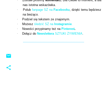
·
Zostaw prosimy
komentarz.
Dla Ciebie to moment, a dla
nas istotna wskazówka.
·
Polub
fanpage SŻ na
Facebooku
, dzięki temu będziesz
na bieżąco.
·
Podziel się tekstem ze znajomym.
·
Możesz
śledzić SŻ na
Instagramie
.
·
Nowości przypinamy też na
Pinterest
.
·
Dołącz do
Newslettera
SZTUKI ŻYWIENIA
.
----------------------------------------------------------------