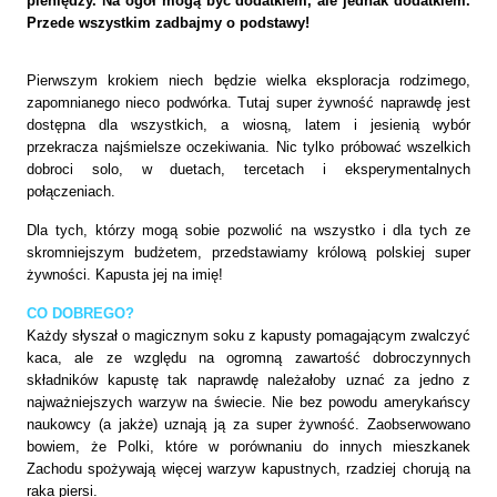
pieniędzy. Na ogół mogą być dodatkiem, ale jednak dodatkiem.
Przede wszystkim zadbajmy o podstawy!
Pierwszym krokiem niech będzie wielka eksploracja rodzimego,
zapomnianego nieco podwórka. Tutaj super żywność naprawdę jest
dostępna dla wszystkich, a wiosną, latem i jesienią wybór
przekracza najśmielsze oczekiwania. Nic tylko próbować wszelkich
dobroci solo, w duetach, tercetach i eksperymentalnych
połączeniach.
Dla tych, którzy mogą sobie pozwolić na wszystko i dla tych ze
skromniejszym budżetem, przedstawiamy królową polskiej super
żywności. Kapusta jej na imię!
CO DOBREGO?
Każdy słyszał o magicznym soku z kapusty pomagającym zwalczyć
kaca, ale ze względu na ogromną
zawartość dobroczynnych
składników kapustę tak naprawdę należałoby uznać za jedno z
najważniejszych warzyw na świecie. Nie bez powodu amerykańscy
naukowcy (a jakże) uznają ją za super żywność. Zaobserwowano
bowiem, że Polki, które w porównaniu do innych mieszkanek
Zachodu spożywają więcej warzyw kapustnych, rzadziej chorują na
raka piersi.