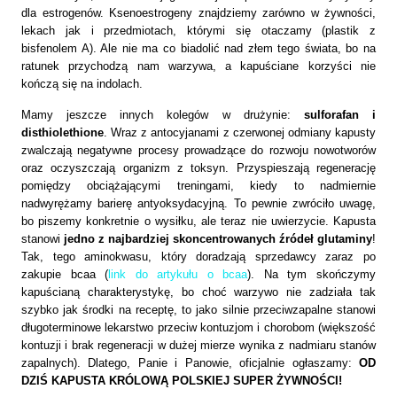
dla estrogenów. Ksenoestrogeny znajdziemy zarówno w żywności,
lekach jak i przedmiotach, którymi się otaczamy (plastik z
bisfenolem A).
Ale nie ma co biadolić nad złem tego świata, bo na
ratunek przychodzą nam warzywa, a kapuściane korzyści nie
kończą się na indolach.
Mamy jeszcze innych kolegów w drużynie:
sulforafan i
disthiolethione
. Wraz z antocyjanami z czerwonej odmiany kapusty
zwalczają negatywne procesy prowadzące do rozwoju nowotworów
oraz oczyszczają organizm z toksyn. Przyspieszają regenerację
pomiędzy obciążającymi treningami, kiedy to nadmiernie
nadwyrężamy barierę antyoksydacyjną. To pewnie zwróciło uwagę,
bo piszemy konkretnie o wysiłku, ale teraz nie uwierzycie. Kapusta
stanowi
jedno z najbardziej skoncentrowanych źródeł glutaminy
!
Tak, tego aminokwasu, który doradzają sprzedawcy zaraz po
zakupie bcaa
(
link do artykułu o bcaa
).
Na tym skończymy
kapuścianą charakterystykę, bo choć warzywo nie zadziała tak
szybko jak środki na receptę, to jako silnie przeciwzapalne stanowi
długoterminowe lekarstwo przeciw kontuzjom i chorobom (większość
kontuzji i brak regeneracji w dużej mierze wynika z nadmiaru stanów
zapalnych).
Dlatego, Panie i Panowie, oficjalnie ogłaszamy:
OD
DZIŚ KAPUSTA KRÓLOWĄ POLSKIEJ SUPER ŻYWNOŚCI!