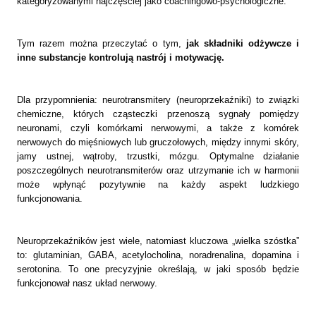
kategoryzowanymi najczęściej jako coachingowo-psychologiczne.
Tym razem można przeczytać o tym,
jak składniki odżywcze i
inne substancje kontrolują nastrój i motywację.
Dla przypomnienia: neurotransmitery (neuroprzekaźniki) to związki
chemiczne, których cząsteczki przenoszą sygnały pomiędzy
neuronami, czyli komórkami nerwowymi, a także z komórek
nerwowych do mięśniowych lub gruczołowych, między innymi skóry,
jamy ustnej, wątroby, trzustki, mózgu. Optymalne działanie
poszczególnych neurotransmiterów oraz utrzymanie ich w harmonii
może wpłynąć pozytywnie na każdy aspekt ludzkiego
funkcjonowania.
Neuroprzekaźników jest wiele, natomiast kluczowa „wielka szóstka”
to: glutaminian, GABA, acetylocholina, noradrenalina, dopamina i
serotonina. To one precyzyjnie określają, w jaki sposób będzie
funkcjonował nasz układ nerwowy.