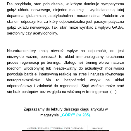
Dla przykładu, stan pobudzenia, w którym dominuje sympatyczna
gałąź układu nerwowego, niejedno ma imię – wydzielane są tutaj
dopamina, glutaminian, acetylocholina i noradrenalina. Podobnie ze
stanem odpoczynku, za który odpowiedzialna jest parasympatyczna
gałąź układu nerwowego. Taki stan może wynikać z wpływu GABA,
serotoniny czy acetylocholiny.
Neurotransmitery mają również wpływ na odporność, co jest
niezwykle ważne, ponieważ to układ immunologiczny uruchamia
proces regeneracji po treningu. Dlatego też trening wbrew naturze
(cechom wrodzonym) lub nieadekwatny do aktualnych możliwości
powoduje bardziej intensywną reakcję na stres i narusza równowagę
neuroprzekaźników. Ma to bezpośredni wpływ na układ
odpornościowy i zdolność do regeneracji. Stąd właśnie może brać
się brak postępów, bez względu na włożoną w trening pracę. (…)
Zapraszamy do lektury dalszego ciągu artykułu w
magazynie
„GÓRY” (nr 285)
.