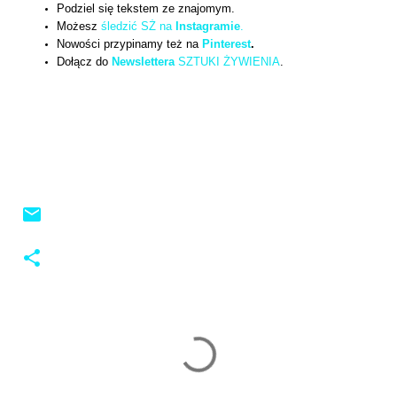
Podziel się tekstem ze znajomym.
Możesz
śledzić SŻ na
Instagramie
.
Nowości przypinamy też na
Pinterest
.
Dołącz do
Newslettera
SZTUKI ŻYWIENIA
.
K
o