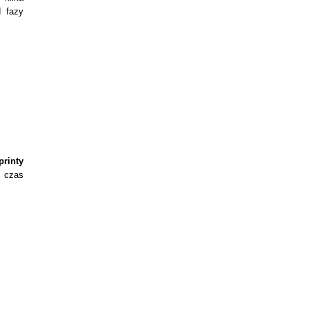
d fazy
printy
y czas