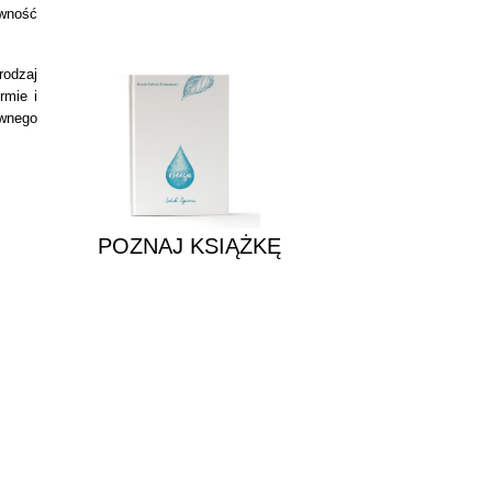
awność
POZNAJ KSIĄŻKĘ
rodzaj
rmie i
wnego
POZNAJ KSIĄŻKĘ