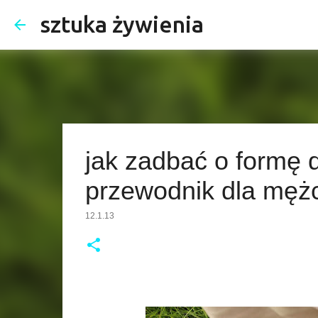
sztuka żywienia
jak zadbać o formę d
przewodnik dla mężcz
12.1.13