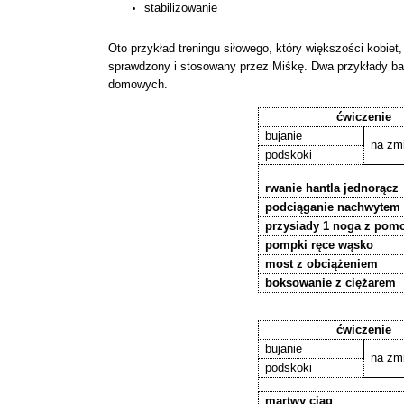
stabilizowanie
Oto przykład treningu siłowego, który większości kobiet
sprawdzony i stosowany przez Miśkę. Dwa przykłady b
domowych.
ćwiczenie
bujanie
na zm
podskoki
rwanie hantla jednorącz
podciąganie nachwytem
przysiady 1 noga z pom
pompki ręce wąsko
most z obciążeniem
boksowanie z ciężarem
ćwiczenie
bujanie
na zm
podskoki
martwy ciąg