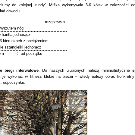
zimy do kolejnej ‘rundy’. Miśka wykonywała 3-6 kółek w zależności o
kład obwodu.
rozgrzewka
wyrzutem nóg
 hantla jednorącz
 3 kierunkach z obciążeniem
ie sztangielki jednorącz
m ----------> od początku
ie biegi interwałowe
. Do naszych ulubionych należą minimalistyczne
s
 je wykonać w fitness klubie na bieżni – wtedy należy obrać konkretn
k. odpoczynku.