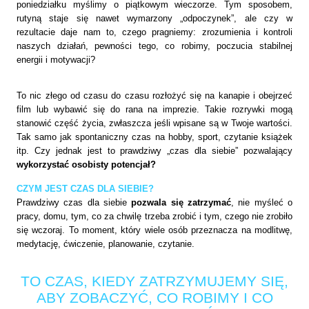
poniedziałku myślimy o piątkowym wieczorze. Tym sposobem,
rutyną staje się nawet wymarzony „odpoczynek”, ale czy w
rezultacie daje nam to, czego pragniemy: zrozumienia i kontroli
naszych działań, pewności tego, co robimy, poczucia stabilnej
energii i motywacji?
To nic złego od czasu do czasu rozłożyć się na kanapie i obejrzeć
film lub wybawić się do rana na imprezie. Takie rozrywki mogą
stanowić część życia, zwłaszcza jeśli wpisane są w Twoje wartości.
Tak samo jak spontaniczny czas na hobby, sport, czytanie książek
itp. Czy jednak jest to prawdziwy „czas dla siebie” pozwalający
wykorzystać osobisty potencjał?
CZYM JEST CZAS DLA SIEBIE?
Prawdziwy czas dla siebie
pozwala się zatrzymać
, nie myśleć o
pracy, domu, tym, co za chwilę trzeba zrobić i tym, czego nie zrobiło
się wczoraj. To moment, który wiele osób przeznacza na modlitwę,
medytację, ćwiczenie, planowanie, czytanie.
TO CZAS, KIEDY ZATRZYMUJEMY SIĘ,
ABY ZOBACZYĆ, CO ROBIMY I CO