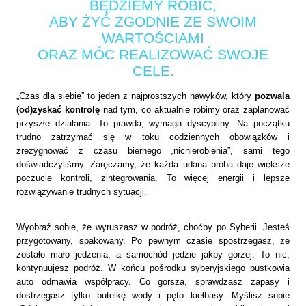
BĘDZIEMY ROBIĆ,
ABY ŻYĆ ZGODNIE ZE SWOIM
WARTOŚCIAMI
ORAZ MÓC REALIZOWAĆ SWOJE
CELE.
„Czas dla siebie” to jeden z najprostszych nawyków, który
pozwala
(od)zyskać kontrolę
nad tym, co aktualnie robimy oraz zaplanować
przyszłe działania. To prawda, wymaga dyscypliny. Na początku
trudno zatrzymać się w toku codziennych obowiązków i
zrezygnować z czasu biernego „nicnierobienia”, sami tego
doświadczyliśmy. Zaręczamy, że każda udana próba daje większe
poczucie kontroli, zintegrowania. To więcej energii i lepsze
rozwiązywanie trudnych sytuacji.
Wyobraź sobie, że wyruszasz w podróż, choćby po Syberii. Jesteś
przygotowany, spakowany. Po pewnym czasie spostrzegasz, że
zostało mało jedzenia, a samochód jedzie jakby gorzej. To nic,
kontynuujesz podróż. W końcu pośrodku syberyjskiego pustkowia
auto odmawia współpracy. Co gorsza, sprawdzasz zapasy i
dostrzegasz tylko butelkę wody i pęto kiełbasy. Myślisz sobie