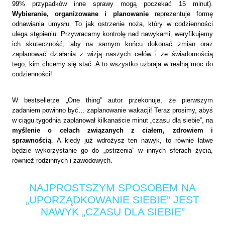
99% przypadków inne sprawy mogą poczekać 15 minut).
Wybieranie, organizowane i planowanie
reprezentuje formę
odnawiania umysłu. To jak ostrzenie noża, który w codzienności
ulega stępieniu. Przywracamy kontrolę nad nawykami, weryfikujemy
ich skuteczność, aby na samym końcu dokonać zmian oraz
zaplanować działania z wizją naszych celów i ze świadomością
tego, kim chcemy się stać. A to wszystko uzbraja w realną moc do
codzienności!
W bestsellerze „One thing” autor przekonuje, że pierwszym
zadaniem powinno być… zaplanowanie wakacji! Teraz prosimy, abyś
w ciągu tygodnia zaplanował kilkanaście minut „czasu dla siebie”, na
myślenie o celach związanych z ciałem, zdrowiem i
sprawnością
. A kiedy już wdrożysz ten nawyk, to równie łatwe
będzie wykorzystanie go do „ostrzenia” w innych sferach życia,
również rodzinnych i zawodowych.
NAJPROSTSZYM SPOSOBEM NA
„UPORZĄDKOWANIE SIEBIE” JEST
NAWYK „CZASU DLA SIEBIE”