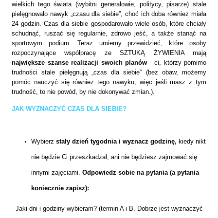
wielkich tego świata (wybitni generałowie, politycy, pisarze) stale
pielęgnowało nawyk „czasu dla siebie”, choć ich doba również miała
24 godzin. Czas dla siebie gospodarowało wiele osób, które chciały
schudnąć, ruszać się
regularnie, zdrowo jeść, a także stanąć na
sportowym podium. Teraz umiemy przewidzieć, które osoby
rozpoczynające współpracę ze SZTUKĄ ŻYWIENIA mają
największe szanse realizacji swoich planów
- ci, którzy pomimo
trudności stale pielęgnują „czas dla siebie” (bez obaw, możemy
pomóc nauczyć się również tego nawyku, więc jeśli masz z tym
trudność, to nie powód, by nie dokonywać zmian.).
JAK WYZNACZYĆ CZAS DLA SIEBIE?
Wybierz
stały dzień tygodnia i wyznacz godzinę,
kiedy nikt
nie będzie Ci przeszkadzał, ani nie będziesz zajmować się
innymi zajęciami.
Odpowiedz sobie na pytania (a pytania
koniecznie zapisz):
- Jaki dni i godziny wybieram? (termin A i B.
Dobrze jest wyznaczyć