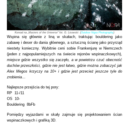
Konrad na „Masters of the Universe” fot. G. Lisowski (
Outdoor Nigra Photography
)
Wspina się głównie z liną w skałach, traktując bouldering jako
zabawę i deser do dania głównego, a sztuczną ścianę jako przyrząd
niestety konieczny. Wybitnie ceni sobie Frankenjurę w Niemczech
(jeden z najpopularniejszych na świecie rejonów wspinaczkowych),
miejsce gdzie wszystko się zaczęło, a w powietrzu czuć obecność
duchów przeszłości, gdzie nie jest łatwo, gdzie można zobaczyć jak
Alex Megos
krzyczy na 10+ i gdzie jest przecież jeszcze tyle do
zrobienia…
Najlepsze przejścia do tej pory:
RP
11-/11
OS
10-
Bouldering
8bFb
Pomiędzy wyjazdami w skały zajmuje się projektowaniem ścian
wspinaczkowych i grafiką 3D.