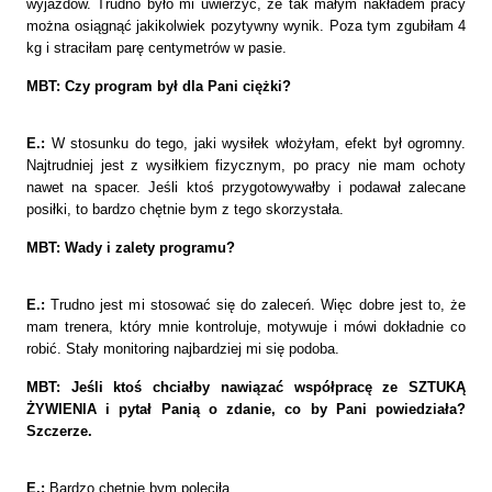
wyjazdów. Trudno było mi uwierzyć, że tak małym nakładem pracy
można osiągnąć jakikolwiek pozytywny wynik. Poza tym zgubiłam
4
kg
i straciłam parę centymetrów w pasie.
MBT: Czy program był dla Pani ciężki?
E.:
W stosunku do tego, jaki wysiłek włożyłam, efekt był ogromny.
Najtrudniej jest z wysiłkiem fizycznym, po pracy nie mam ochoty
nawet na spacer. Jeśli ktoś przygotowywałby i podawał zalecane
posiłki, to bardzo chętnie bym z tego skorzystała.
MBT: Wady i zalety programu?
E.:
Trudno jest mi stosować się do zaleceń. Więc dobre jest to, że
mam trenera, który mnie kontroluje, motywuje i mówi dokładnie co
robić. Stały monitoring najbardziej mi się podoba.
MBT: Jeśli ktoś chciałby nawiązać współpracę ze SZTUKĄ
ŻYWIENIA i pytał Panią o zdanie, co by Pani powiedziała?
Szczerze.
E.:
Bardzo chętnie bym poleciła.