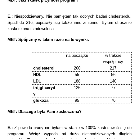
MBT: Jaki skutek przyniósł program?
E.:
Niespodziewany. Nie pamiętam tak dobrych badań cholesterolu.
Spadł do 216, poprawiły się także inne zmienne. Byłam strasznie
zaskoczona i zadowolona.
MBT: Spójrzmy w takim razie na te wyniki.
na początku
w trakcie
współpracy
cholesterol
260
217
HDL
55
56
LDL
188
146
trójgliceryd
126
77
y
glukoza
95
76
MBT: Dlaczego była Pani zaskoczona?
E.:
Z powodu pracy nie byłam w stanie w 100% zastosować się do
programu. Wciąż wypada mi dużo niespodziewanych długich