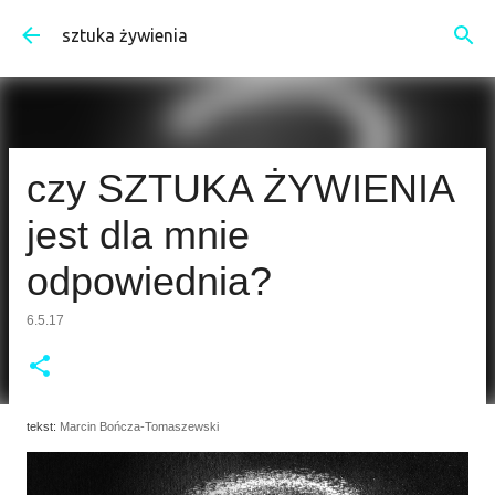
Przejdź do głównej zawartości
sztuka żywienia
czy SZTUKA ŻYWIENIA
jest dla mnie
odpowiednia?
6.5.17
tekst:
Marcin Bończa-Tomaszewski