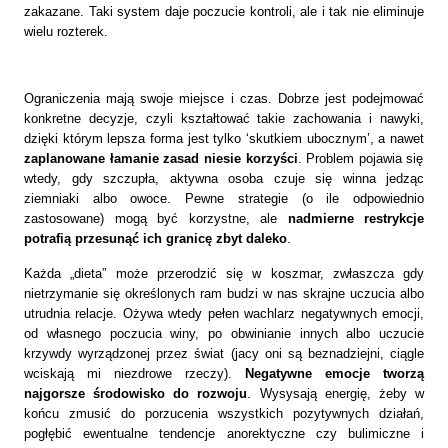
zakazane. Taki system daje poczucie kontroli, ale i tak nie eliminuje
wielu rozterek.
Ograniczenia mają swoje miejsce i czas. Dobrze jest podejmować
konkretne decyzje, czyli kształtować takie zachowania i nawyki,
dzięki którym lepsza forma jest tylko ‘skutkiem ubocznym’, a nawet
zaplanowane łamanie zasad niesie korzyści
. Problem pojawia się
wtedy, gdy szczupła, aktywna osoba czuje się winna jedząc
ziemniaki albo owoce. Pewne strategie (o ile odpowiednio
zastosowane) mogą być korzystne, ale
nadmierne restrykcje
potrafią przesunąć ich granicę zbyt daleko
.
Każda „dieta” może przerodzić się w koszmar, zwłaszcza gdy
nietrzymanie się określonych ram budzi w nas skrajne uczucia albo
utrudnia relacje. Ożywa wtedy pełen wachlarz negatywnych emocji,
od własnego poczucia winy, po obwinianie innych albo uczucie
krzywdy wyrządzonej przez świat (jacy oni są beznadziejni, ciągle
wciskają mi niezdrowe rzeczy).
Negatywne emocje tworzą
najgorsze środowisko do rozwoju
. Wysysają energię, żeby w
końcu zmusić do porzucenia wszystkich pozytywnych działań,
pogłębić ewentualne tendencje anorektyczne czy bulimiczne i