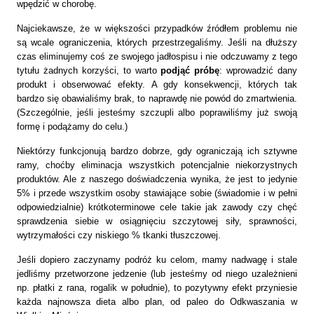
wpędzić w chorobę.
Najciekawsze, że w większości przypadków źródłem problemu nie
są wcale ograniczenia, których przestrzegaliśmy. Jeśli na dłuższy
czas eliminujemy coś ze swojego jadłospisu i nie odczuwamy z tego
tytułu żadnych korzyści, to warto
podjąć próbę
: wprowadzić dany
produkt i obserwować efekty. A gdy konsekwencji, których tak
bardzo się obawialiśmy brak, to naprawdę nie powód do zmartwienia.
(Szczególnie, jeśli jesteśmy szczupli albo poprawiliśmy już swoją
formę i podążamy do celu.)
Niektórzy funkcjonują bardzo dobrze, gdy ograniczają ich sztywne
ramy, choćby eliminacja wszystkich potencjalnie niekorzystnych
produktów. Ale z naszego doświadczenia wynika, że jest to jedynie
5% i przede wszystkim osoby stawiające sobie (świadomie i w pełni
odpowiedzialnie) krótkoterminowe cele takie jak zawody czy chęć
sprawdzenia siebie w osiągnięciu szczytowej siły, sprawności,
wytrzymałości czy niskiego % tkanki tłuszczowej.
Jeśli dopiero zaczynamy podróż ku celom, mamy nadwagę i stale
jedliśmy przetworzone jedzenie (lub jesteśmy od niego uzależnieni
np. płatki z rana, rogalik w południe), to pozytywny efekt przyniesie
każda najnowsza dieta albo plan, od paleo do Odkwaszania w