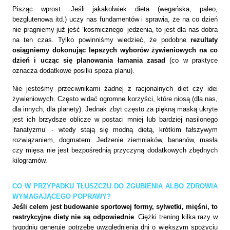
Pisząc wprost. Jeśli jakakolwiek dieta (wegańska, paleo,
bezglutenowa itd.) uczy nas fundamentów i sprawia, że na co dzień
nie pragniemy już jeść ‘kosmicznego’ jedzenia, to jest dla nas dobra
na ten czas. Tylko powinniśmy wiedzieć, że podobne
rezultaty
osiągniemy dokonując lepszych wyborów żywieniowych na co
dzień i ucząc się planowania łamania zasad
(co w praktyce
oznacza dodatkowe posiłki spoza planu).
Nie jesteśmy przeciwnikami żadnej z racjonalnych diet czy idei
żywieniowych. Często widać ogromne korzyści, które niosą (dla nas,
dla innych, dla planety). Jednak zbyt często za piękną maską ukryte
jest ich brzydsze oblicze w postaci mniej lub bardziej nasilonego
‘fanatyzmu’ - wtedy stają się modną dietą, krótkim fałszywym
rozwiązaniem, dogmatem. Jedzenie ziemniaków, bananów, masła
czy mięsa nie jest bezpośrednią przyczyną dodatkowych zbędnych
kilogramów.
CO W PRZYPADKU TŁUSZCZU DO ZGUBIENIA ALBO ZDROWIA
WYMAGAJĄCEGO POPRAWY?
Jeśli celem jest budowanie sportowej formy, sylwetki, mięśni, to
restrykcyjne diety nie są odpowiednie
. Ciężki trening kilka razy w
tygodniu generuje potrzebę uwzględnienia dni o większym spożyciu