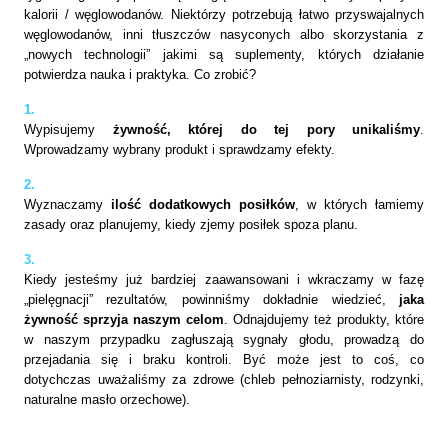
kalorii / węglowodanów. Niektórzy potrzebują łatwo przyswajalnych
węglowodanów, inni tłuszczów nasyconych albo skorzystania z
„nowych technologii” jakimi są suplementy, których działanie
potwierdza nauka i praktyka. Co zrobić?
1.
Wypisujemy
żywność, której do tej pory unikaliśmy
.
Wprowadzamy wybrany produkt i sprawdzamy efekty.
2.
Wyznaczamy
ilość dodatkowych posiłków
, w których łamiemy
zasady oraz planujemy, kiedy zjemy posiłek spoza planu.
3.
Kiedy jesteśmy już bardziej zaawansowani i wkraczamy w fazę
„pielęgnacji” rezultatów, powinniśmy dokładnie wiedzieć,
jaka
żywność sprzyja naszym celom
. Odnajdujemy też produkty, które
w naszym przypadku zagłuszają sygnały głodu, prowadzą do
przejadania się i braku kontroli. Być może jest to coś, co
dotychczas uważaliśmy za zdrowe (chleb pełnoziarnisty, rodzynki,
naturalne masło orzechowe).