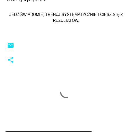
JEDZ ŚWIADOMIE, TRENUJ SYSTEMATYCZNIE I CIESZ SIĘ Z
REZULTATÓW.
K
o
m
e
n