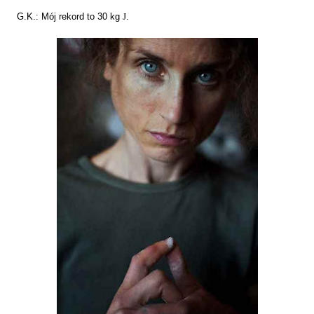
G.K.: Mój rekord to 30 kg
J
.