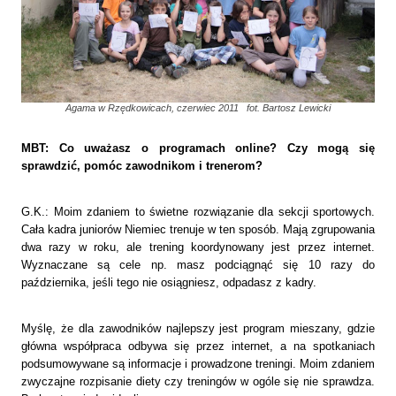
Agama w Rzędkowicach, czerwiec 2011 fot. Bartosz Lewicki
MBT: Co uważasz o programach online? Czy mogą się
sprawdzić, pomóc zawodnikom i trenerom?
G.K.: Moim zdaniem to świetne rozwiązanie dla sekcji sportowych.
Cała kadra juniorów Niemiec trenuje w ten sposób. Mają zgrupowania
dwa razy w roku, ale trening koordynowany jest przez internet.
Wyznaczane są cele np. masz podciągnąć się 10 razy do
października, jeśli tego nie osiągniesz, odpadasz z kadry.
Myślę, że dla zawodników najlepszy jest program mieszany, gdzie
główna współpraca odbywa się przez internet, a na spotkaniach
podsumowywane są informacje i prowadzone treningi. Moim zdaniem
zwyczajne rozpisanie diety czy treningów w ogóle się nie sprawdza.