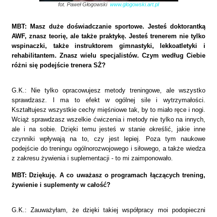
fot. Paweł Głogowski
www.glogowski.art.pl
MBT: Masz duże doświadczanie sportowe. Jesteś doktorantką
AWF, znasz teorię, ale także praktykę. Jesteś trenerem nie tylko
wspinaczki, także instruktorem gimnastyki, lekkoatletyki i
rehabilitantem. Znasz wielu specjalistów. Czym według Ciebie
różni się podejście trenera SŻ?
G.K.: Nie tylko opracowujesz metody treningowe, ale wszystko
sprawdzasz. I ma to efekt w ogólnej sile i wytrzymałości.
Kształtujesz wszystkie cechy mięśniowe tak, by to miało ręce i nogi.
Wciąż sprawdzasz wszelkie ćwiczenia i metody nie tylko na innych,
ale i na sobie. Dzięki temu jesteś w stanie określić, jakie inne
czynniki wpływają na to, czy jest lepiej. Poza tym naukowe
podejście do treningu ogólnorozwojowego i siłowego, a także wiedza
z zakresu żywienia i suplementacji - to mi zaimponowało.
MBT: Dziękuję. A co uważasz o programach łączących trening,
żywienie i suplementy w całość?
G.K.: Zauważyłam, że dzięki takiej współpracy moi podopieczni