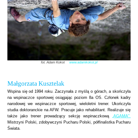
fot. Adam Kokot
www.adamkokot.pl
Małgorzata Kusztelak
Wspina się od 1994 roku. Zaczynała z myślą o górach, a skończyła
na wspinaczce sportowej osiągając poziom 8a OS. Członek kadry
narodowej we wspinaczce sportowej, wieloletni trener. Ukończyła
studia doktoranckie na AFW. Pracuje jako rehabilitant. Realizuje się
także jako trener prowadzący sekcję wspinaczkową
„AGAMA”.
Mistrzyni Polski, zdobywczyni Pucharu Polski, półfinalistka Pucharu
Świata.