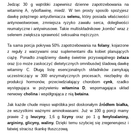
Jedząc
30 g
wątróbki zapewnisz dzienne zapotrzebowania na
witaminę A, ryboflawinę, miedź. W ten
prosty sposób spożyjesz
dawkę potężnego antyutleniacza
selenu,
który posiada właściwości
antynowotworowe, zmniejsza ryzyko zawału serca, dolegliwości
reumatyczne i antywirusowe. Takie multiskładnikowe „kombo” wraz z
selenem zwiększa sprawność seksualna mężczyzn.
Ta sama porcja pokrywa 50% zapotrzebowania na
folany
, kojarzone
z reguły z warzywami oraz suplementami dla kobiet planujących
ciążę. Ponadto znajdziemy dawkę świetnie przyswajalnego
żelaza
oraz (co może zaskoczyć dietetycznych omnibusów) śladową dawkę
witaminy C. Długą listę esencjonalnych składników zamykają
uczestniczący w 300 enzymatycznych procesach, niezbędny do
produkcji hormonów, przeciwdziałający chorobom
cynk
, rzadko
występująca w pożywieniu
witamina D
, wspomagająca układ
nerwowy
cholina
i współgrająca z nią
betaina
.
Jak każde chude mięso wątróbka jest doskonałym
źródłem białka,
ze wszystkimi ważnymi
aminokwasami. Już w
100 g
porcji mamy
prawie
2 g
leucyny
,
1,6 g
lizyny
oraz po
1 g
fenyloalaniny,
argininy, glicyny, waliny.
Dzięki temu szybciej się zregenerujesz i
łatwiej stracisz tkankę tłuszczową.