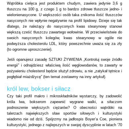
Wątróbka cielęca jest produktem chudym, zawiera jedynie
3,6 g
tłuszczu na
100 g
, z czego
1 g
to bardzo zdrowe tłuszcze jedno- i
wielonienasycone. U większości osób taka znikoma ilość tłuszczów
nasyconych nie wpłynie negatywnie na profil lipidowy. Dzieje się tak
dlatego, że należący do
nasyconych kwas stearynowy stanowi
większą cześć tłuszczu zawartego wołowinie. W
przeciwieństwie do
swoich nasyconych kolegów, kwas stearynowy w ogóle nie
podwyższa cholesterolu LDL, który powszechnie uważa się za zły
(to ogromne uproszczenie).
Jeśli opanujesz zasadę SZTUKI ŻYWIENIA „Kontroluj swoje źródło
energii” i odnajdziesz właściwą ilość węglowodanów, to zawarty w
pożywieniu cholesterol będzie służył zdrowiu, a nie „zatykał tętnice i
pogłębiał miażdżycę” (ten temat zostawmy na inny artykuł).
król lew, bokser i siłacz
Czy taki profil makro i mikroskładników wystarczy, by zadowolić
króla lwa, bokserom zapewnić wygrane walki, a siłaczom
podnoszenie większych ciężarów? O obecności wątróbki na
talerzach
największych sław sportów siłowych i kulturystyki
wiadomo nie od dziś. Spójrzmy na jadłospis Boyer’a Coe, pioniera
kulturystyki, jednego z najlepszych w swojej dyscyplinie w latach ‘70