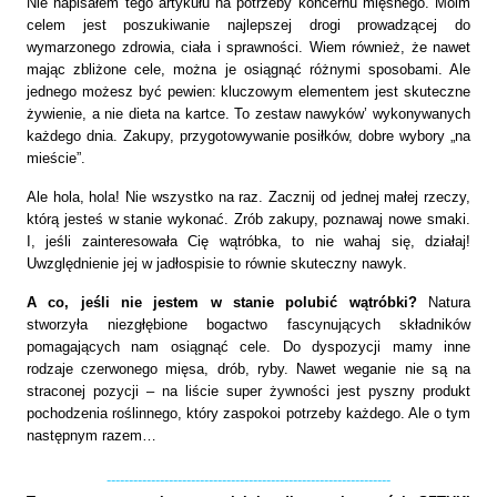
Nie napisałem tego artykułu na potrzeby koncernu mięsnego. Moim
celem jest poszukiwanie najlepszej drogi prowadzącej do
wymarzonego zdrowia, ciała i sprawności. Wiem również, że nawet
mając zbliżone cele, można je osiągnąć różnymi sposobami. Ale
jednego możesz być pewien: kluczowym elementem jest skuteczne
żywienie, a nie dieta na kartce. To zestaw nawyków’ wykonywanych
każdego dnia. Zakupy, przygotowywanie posiłków, dobre wybory „na
mieście”.
Ale hola, hola! Nie wszystko na raz. Zacznij od jednej małej rzeczy,
którą jesteś w stanie wykonać. Zrób zakupy, poznawaj nowe smaki.
I, jeśli zainteresowała Cię wątróbka, to nie wahaj się, działaj!
Uwzględnienie jej w jadłospisie to równie skuteczny nawyk.
A co, jeśli nie jestem w stanie polubić wątróbki?
Natura
stworzyła niezgłębione bogactwo fascynujących składników
pomagających nam osiągnąć cele. Do dyspozycji mamy inne
rodzaje czerwonego mięsa, drób, ryby. Nawet weganie nie są na
straconej pozycji – na liście super żywności jest pyszny produkt
pochodzenia roślinnego, który zaspokoi potrzeby każdego. Ale o tym
następnym razem…
----------------------------------------------------------------