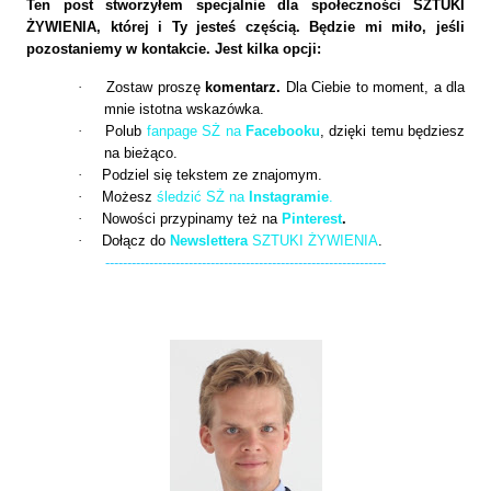
Ten post stworzyłem specjalnie dla społeczności SZTUKI
ŻYWIENIA, której i Ty jesteś częścią. Będzie mi miło, jeśli
pozostaniemy w kontakcie. Jest kilka opcji:
·
Zostaw proszę
komentarz.
Dla Ciebie to moment, a dla
mnie istotna wskazówka.
·
Polub
fanpage SŻ na
Facebooku
, dzięki temu będziesz
na bieżąco.
·
Podziel się tekstem ze znajomym.
·
Możesz
śledzić SŻ na
Instagramie
.
·
Nowości przypinamy też na
Pinterest
.
·
Dołącz do
Newslettera
SZTUKI ŻYWIENIA
.
----------------------------------------------------------------