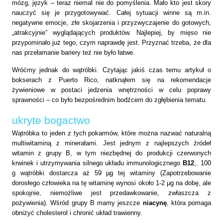
mózg, język – teraz niemal nie do pomyślenia. Mało kto jest skory
nauczyć się je przygotowywać. Całej sytuacji winne są m.in.
negatywne emocje, złe skojarzenia i przyzwyczajenie do gotowych,
„atrakcyjnie” wyglądających produktów. Najlepiej, by mięso nie
przypominało już tego, czym naprawdę jest. Przyznać trzeba, że dla
nas przełamanie bariery też nie było łatwe.
Wróćmy jednak do wątróbki. Czytając jakiś czas temu artykuł o
bokserach z Puerto Rico, natknąłem się na rekomendacje
żywieniowe w postaci jedzenia wnętrzności w celu poprawy
sprawności – co było bezpośrednim bodźcem do zgłębienia tematu.
ukryte bogactwo
Wątróbka to jeden z tych pokarmów, które można nazwać naturalną
multiwitaminą z minerałami. Jest jednym z najlepszych źródeł
witamin z grupy B, w tym niezbędnej do produkcji czerwonych
krwinek i utrzymywania silnego układu immunologicznego
B12
,.
100
g
wątróbki dostarcza aż 59
µg
tej witaminy (Zapotrzebowanie
dorosłego człowieka na tę witaminę wynosi około 1-2 μg na dobę, ale
spokojnie,
niemożliwe jest przedawkowanie, zwłaszcza z
pożywienia). Wśród grupy B mamy jeszcze
niacynę
,
która pomaga
obniżyć cholesterol i chronić układ trawienny.