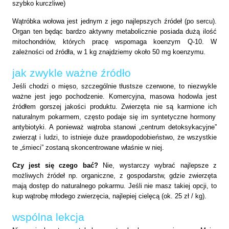
szybko kurczliwe)
Wątróbka wołowa jest jednym z jego najlepszych źródeł (po sercu).
Organ ten będąc bardzo aktywny metabolicznie posiada dużą ilość
mitochondriów, których pracę wspomaga koenzym Q-10. W
zależności od źródła, w 1 kg znajdziemy około 50 mg koenzymu.
jak zwykle ważne źródło
Jeśli chodzi o mięso, szczególnie tłustsze czerwone, to niezwykle
ważne jest jego pochodzenie.
Komercyjna, masowa hodowla jest
źródłem gorszej jakości produktu. Zwierzęta nie są karmione ich
naturalnym pokarmem, często podaje się im syntetyczne hormony
antybiotyki. A ponieważ wątroba stanowi „centrum detoksykacyjne”
zwierząt i ludzi, to istnieje duże prawdopodobieństwo, że wszystkie
te „śmieci” zostaną skoncentrowane właśnie w niej.
Czy jest się czego bać?
Nie, wystarczy wybrać najlepsze z
możliwych źródeł np. organiczne, z gospodarstw, gdzie zwierzęta
mają dostęp do naturalnego pokarmu. Jeśli nie masz takiej opcji, to
kup wątrobę młodego zwierzęcia, najlepiej cielęcą (ok. 25 zł / kg).
wspólna lekcja