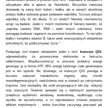
odżywkami albo w aptece np. Nutridrink). Wszystkie zwierzęta
dostawały tę samą ilość kalorii i białka, ale w ramach określonej
podaży białka wybranej grupie podawano wątróbkę. Szczury jedzące
wątróbkę żyły 41 dni dłużej. O co chodzi? Niestety mechanizmy
wciąż są
badane. Jeden z moich mentorów dr Serrano twierdzi, że
„wątrobą zawiera DNA, RNA i wiele innych
substancji, które
pomagają budować organizm na poziomie komórkowym. To nie tylko
białko i kompleks witamin B, także wiele esencjonalnych składników
potrzebnych, by podtrzymywać życie.”
Podążając tym tropem odnalazłem jeden z nich:
koenzym Q10
,
odpowiedzialny za przenoszenie elektronów w łańcuchu
oddechowym. Współuczestniczy w procesie produkcji energii
generując ją w formie ATP. 95% energii ludzkiego ciała generowana
jest w ten sposób. Nic dziwnego, że koenzym Q10 pomaga w
leczeniu zaburzeń metabolizmu, migreny, raka, chorób
neurodegeneracyjnych, nadciśnienia oraz w stanach po zatrzymaniu
krążenia. Jest niezbędny dla osób przyjmujących leki (np.
statyny)
oraz starszych. Świetnie sprawdzi się u niektórych sportowców
(zwiększa wydolność aerobową, anaerobową, wydłużając czas
wysiłku do wycieńczenia, a co najciekawsze zmienia proporcje
włókien mięśniowych - wolno kurczliwe zaczynają pracować jak