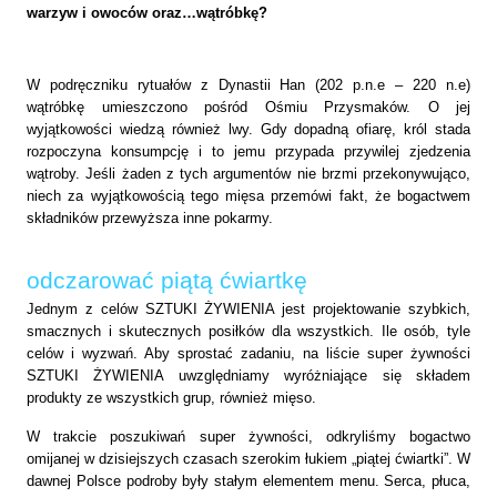
warzyw i owoców oraz…wątróbkę?
W podręczniku rytuałów z Dynastii Han (202 p.n.e – 220 n.e)
wątróbkę umieszczono pośród Ośmiu
Przysmaków. O jej
wyjątkowości wiedzą również lwy. Gdy dopadną ofiarę, król stada
rozpoczyna
konsumpcję i to jemu przypada przywilej zjedzenia
wątroby. Jeśli żaden z tych argumentów nie brzmi
przekonywująco,
niech za wyjątkowością tego mięsa przemówi fakt, że bogactwem
składników przewyższa inne pokarmy.
odczarować piątą ćwiartkę
Jednym z celów SZTUKI ŻYWIENIA jest projektowanie szybkich,
smacznych i skutecznych posiłków dla wszystkich. Ile osób, tyle
celów i wyzwań. Aby sprostać zadaniu, na liście super żywności
SZTUKI ŻYWIENIA uwzględniamy wyróżniające się składem
produkty ze wszystkich grup, również mięso.
W trakcie poszukiwań super żywności, odkryliśmy bogactwo
omijanej w dzisiejszych czasach szerokim łukiem „piątej ćwiartki”. W
dawnej Polsce podroby były stałym elementem menu. Serca, płuca,