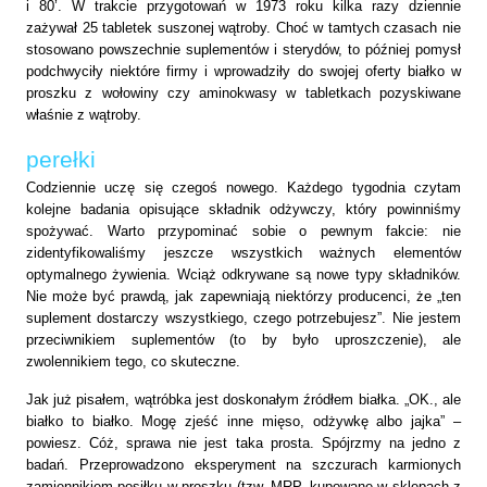
i 80’
. W trakcie przygotowań w 1973 roku kilka razy dziennie
zażywał 25 tabletek suszonej wątroby. Choć w tamtych czasach nie
stosowano powszechnie suplementów i sterydów, to później pomysł
podchwyciły niektóre firmy i wprowadziły do swojej oferty białko w
proszku z wołowiny czy aminokwasy w tabletkach pozyskiwane
właśnie z wątroby.
perełki
Codziennie uczę się czegoś nowego. Każdego tygodnia czytam
kolejne badania opisujące składnik odżywczy, który powinniśmy
spożywać. Warto przypominać sobie o pewnym fakcie: nie
zidentyfikowaliśmy jeszcze wszystkich ważnych elementów
optymalnego żywienia. Wciąż odkrywane są nowe typy składników.
Nie może być prawdą, jak zapewniają niektórzy producenci, że „ten
suplement dostarczy wszystkiego, czego potrzebujesz”. Nie jestem
przeciwnikiem suplementów (to by było uproszczenie), ale
zwolennikiem tego, co skuteczne.
Jak już pisałem, wątróbka jest doskonałym źródłem białka. „OK., ale
białko to białko. Mogę zjeść inne mięso, odżywkę albo jajka” –
powiesz. Cóż, sprawa nie jest taka prosta. Spójrzmy na jedno z
badań. Przeprowadzono eksperyment na szczurach karmionych
zamiennikiem posiłku w proszku (tzw. MRP, kupowane w sklepach z