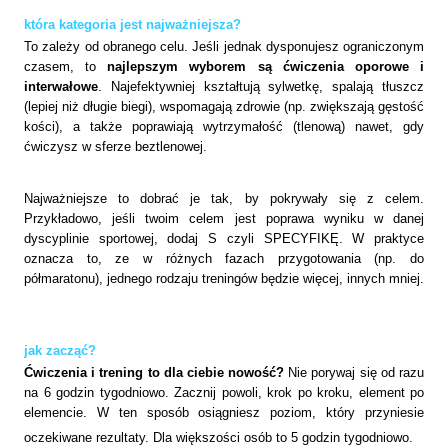
która kategoria jest najważniejsza?
To zależy od obranego celu. Jeśli jednak dysponujesz ograniczonym
czasem, to
najlepszym wyborem są
ćwiczenia oporowe i
interwałowe
. Najefektywniej kształtują sylwetkę, spalają tłuszcz
(lepiej niż długie biegi), wspomagają zdrowie (np. zwiększają gęstość
kości), a także poprawiają wytrzymałość (tlenową) nawet, gdy
ćwiczysz w sferze beztlenowej.
Najważniejsze to dobrać je tak, by pokrywały się z celem.
Przykładowo, jeśli twoim celem jest poprawa wyniku w danej
dyscyplinie sportowej, dodaj S czyli SPECYFIKĘ. W praktyce
oznacza to, ze w różnych fazach przygotowania (np. do
półmaratonu), jednego rodzaju treningów będzie więcej, innych mniej.
jak zacząć?
Ćwiczenia i trening to dla ciebie nowość?
Nie porywaj się od razu
na 6 godzin tygodniowo. Zacznij powoli, krok po kroku, element po
elemencie. W ten sposób osiągniesz poziom, który przyniesie
oczekiwane rezultaty. Dla większości osób to 5 godzin tygodniowo.