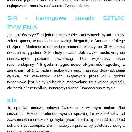
najlepszych trenerów na świecie. Czytaj i działaj.
SIR - treningowe zasady SZTUKI
ŻYWIENIA
„Ile i jak ćwiczyć?” to jedno z najczęściej zadawanych pytań. Lekarz
zaleci spacer, w mediach zachwalają bieganie, a American College
of Sports Medicine rekomenduje minimum 5 razy po 30-60 minut
ćwiczeń w tygodniu. Gdzie leży prawda? Jak zwykle posłużymy się
odwiecznymi prawami równowagi. Dla większości osób
rekomendujemy
4-6 godzin tygodniowo aktywności zgodnej z
zasadami SIR
. Z badań naukowych oraz naszego doświadczenia
wynika, że większość osób aktywnych przez ok.5 godzin
tygodniowo jest nie tylko bardziej zadowolona ze swojego wyglądu,
ale bardziej szczęśliwa, zenergetyzowana i zadowolona z życia.
siła
To oporowe (inaczej siłowe) ćwiczenia z własnym ciałem i/lub
ciężarami. Poziom trudności wysiłku sprawia, że w zależności od
zaawansowania możesz go wykonywać nie dłużej niż 5-30 lub 30-60
sekund i potrzebujesz 2-5 minutowych przerw, by powtórzyć serię z
podobną intensywnością.