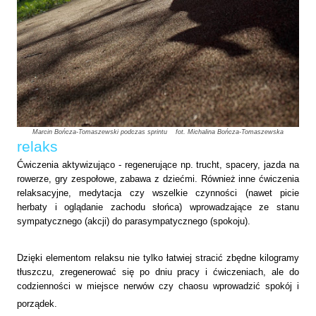
Marcin Bończa-Tomaszewski podczas sprintu fot. Michalina Bończa-Tomaszewska
relaks
Ćwiczenia aktywizująco - regenerujące np. trucht, spacery, jazda na
rowerze, gry zespołowe, zabawa z dziećmi. Również inne ćwiczenia
relaksacyjne, medytacja czy wszelkie czynności (nawet picie
herbaty i oglądanie zachodu słońca) wprowadzające ze stanu
sympatycznego (akcji) do parasympatycznego (spokoju).
Dzięki elementom relaksu nie tylko łatwiej stracić zbędne kilogramy
tłuszczu, zregenerować się po dniu pracy i ćwiczeniach, ale do
codzienności w miejsce nerwów czy chaosu wprowadzić spokój i
porządek.