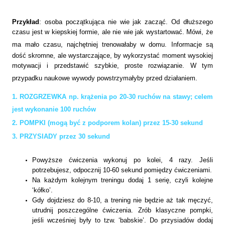
Przykład
: osoba początkująca nie wie jak zacząć. Od dłuższego
czasu jest w kiepskiej formie, ale nie wie jak wystartować. Mówi, że
ma mało czasu, najchętniej trenowałaby w domu.
Informacje są
dość skromne, ale wystarczające, by wykorzystać moment wysokiej
motywacji i przedstawić szybkie, proste rozwiązanie. W tym
przypadku naukowe wywody powstrzymałyby przed działaniem.
1. ROZGRZEWKA np. krążenia po 20-30 ruchów na stawy; celem
jest wykonanie 100 ruchów
2. POMPKI (mogą być z podporem kolan) przez 15-30 sekund
3. PRZYSIADY przez 30 sekund
Powyższe ćwiczenia wykonuj po kolei, 4 razy. Jeśli
potrzebujesz, odpocznij 10-60 sekund pomiędzy ćwiczeniami.
Na każdym kolejnym treningu dodaj 1 serię, czyli kolejne
‘kółko’.
Gdy dojdziesz do 8-
10, a
trening nie będzie aż tak męczyć,
utrudnij poszczególne ćwiczenia. Zrób klasyczne pompki,
jeśli wcześniej były to tzw. ‘babskie’. Do przysiadów dodaj