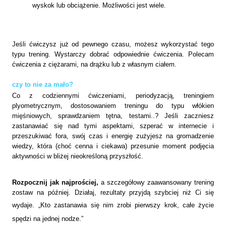
wyskok lub obciążenie. Możliwości jest wiele.
Jeśli ćwiczysz już od pewnego czasu, możesz wykorzystać tego
typu trening. Wystarczy dobrać odpowiednie ćwiczenia. Polecam
ćwiczenia z ciężarami, na drążku lub z własnym ciałem.
czy to nie za mało?
Co z codziennymi ćwiczeniami, periodyzacją, treningiem
plyometrycznym, dostosowaniem treningu do typu włókien
mięśniowych, sprawdzaniem tętna, testami..? Jeśli zaczniesz
zastanawiać się nad tymi aspektami, szperać w internecie i
przeszukiwać fora, swój czas i energię zużyjesz na gromadzenie
wiedzy, która (choć cenna i ciekawa) przesunie moment podjęcia
aktywności w bliżej nieokreśloną przyszłość.
Rozpocznij jak najprościej,
a szczegółowy zaawansowany trening
zostaw na później. Działaj, rezultaty przyjdą szybciej niż Ci się
wydaje.
„Kto zastanawia się nim zrobi pierwszy krok, całe życie
spędzi na jednej nodze.”