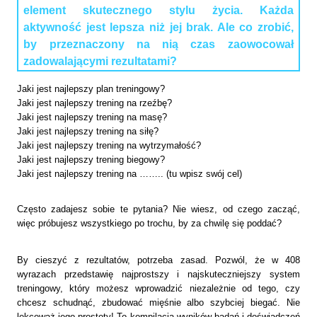
element skutecznego stylu życia. Każda
aktywność jest lepsza niż jej brak. Ale co zrobić,
by przeznaczony na nią czas zaowocował
zadowalającymi rezultatami?
Jaki jest najlepszy plan treningowy?
Jaki jest najlepszy trening na rzeźbę?
Jaki jest najlepszy trening na masę?
Jaki jest najlepszy trening na siłę?
Jaki jest najlepszy trening na wytrzymałość?
Jaki jest najlepszy trening biegowy?
Jaki jest najlepszy trening na …….. (tu wpisz swój cel)
Często zadajesz sobie te pytania? Nie wiesz, od czego zacząć,
więc próbujesz wszystkiego po trochu, by za chwilę się poddać?
By cieszyć z rezultatów, potrzeba zasad. Pozwól, że w 408
wyrazach przedstawię najprostszy i najskuteczniejszy system
treningowy, który możesz wprowadzić niezależnie od tego, czy
chcesz schudnąć, zbudować mięśnie albo szybciej biegać. Nie
lekceważ jego prostoty! To kompilacja wyników badań i doświadczeń