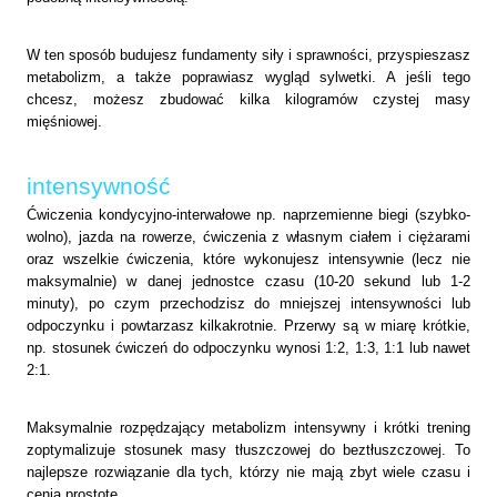
W ten sposób budujesz fundamenty siły i sprawności, przyspieszasz
metabolizm, a także poprawiasz wygląd sylwetki. A jeśli tego
chcesz, możesz zbudować kilka kilogramów czystej masy
mięśniowej.
intensywność
Ćwiczenia kondycyjno-interwałowe np. naprzemienne biegi (szybko-
wolno), jazda na rowerze, ćwiczenia z własnym ciałem i ciężarami
oraz wszelkie ćwiczenia, które wykonujesz intensywnie (lecz nie
maksymalnie) w danej jednostce czasu (10-20 sekund lub 1-2
minuty), po czym przechodzisz do mniejszej intensywności lub
odpoczynku i powtarzasz kilkakrotnie.
Przerwy są w miarę krótkie,
np. stosunek ćwiczeń do odpoczynku wynosi 1:2, 1:3, 1:1 lub nawet
2:1.
Maksymalnie rozpędzający metabolizm intensywny i krótki trening
zoptymalizuje stosunek masy tłuszczowej do beztłuszczowej. To
najlepsze rozwiązanie dla tych, którzy nie mają zbyt wiele czasu i
cenią prostotę.